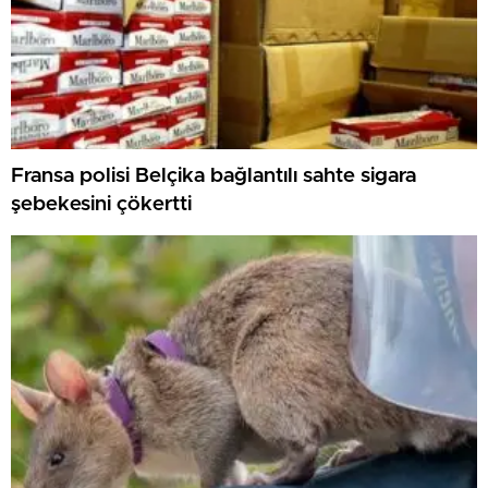
Fransa polisi Belçika bağlantılı sahte sigara
şebekesini çökertti