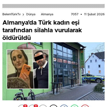
7057
11 Şubat 2026
BelemTürkTv
Dünya
Almanya
Almanya’da Türk kadın eşi
tarafından silahla vurularak
öldürüldü
0
0