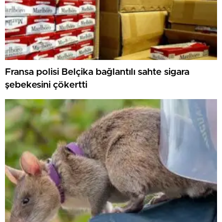
Fransa polisi Belçika bağlantılı sahte sigara
şebekesini çökertti