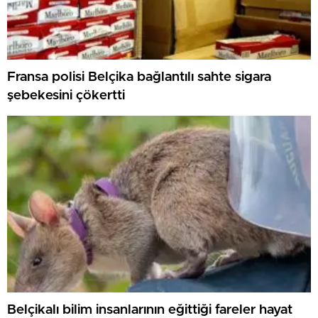
Fransa polisi Belçika bağlantılı sahte sigara
şebekesini çökertti
Belçikalı bilim insanlarının eğittiği fareler hayat