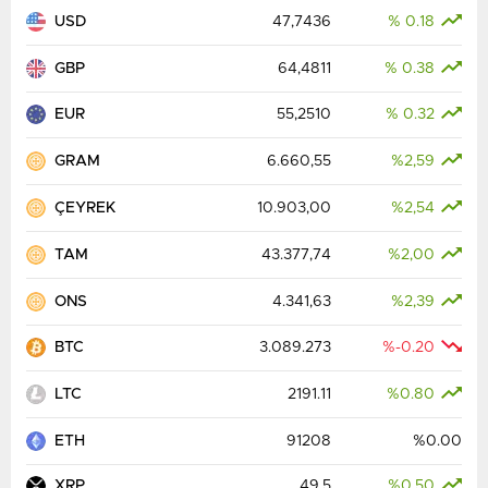
USD
47,7436
% 0.18
GBP
64,4811
% 0.38
EUR
55,2510
% 0.32
GRAM
6.660,55
%2,59
ÇEYREK
10.903,00
%2,54
TAM
43.377,74
%2,00
ONS
4.341,63
%2,39
BTC
3.089.273
%-0.20
LTC
2191.11
%0.80
ETH
91208
%0.00
XRP
49.5
%0.50