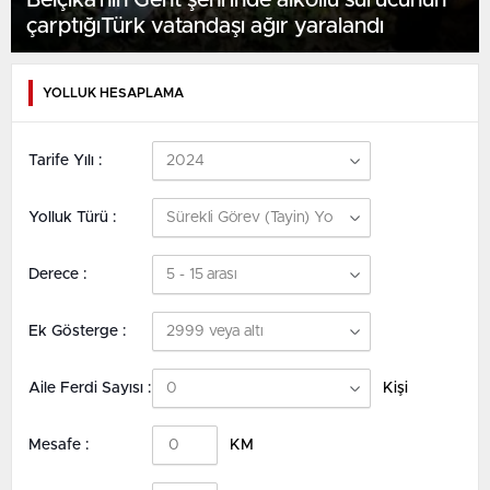
Belçika’nın Gent şehrinde alkollü sürücünün
çarptığıTürk vatandaşı ağır yaralandı
YOLLUK HESAPLAMA
Tarife Yılı :
Yolluk Türü :
Derece :
Ek Gösterge :
Aile Ferdi Sayısı :
Kişi
Mesafe :
KM