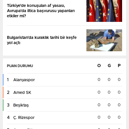
Türkiye’de konuşulan af yasası,
Avrupa’da iltica başvurusu yapanları
etkiler mi?
Bulgaristan’da kuraklık tarihi bir keşfe
yol açtı
O
G
P
PUAN DURUMU
1
0
0
0
Alanyaspor
2
0
0
0
Amed SK
3
0
0
0
Beşiktaş
4
0
0
0
Ç. Rizespor