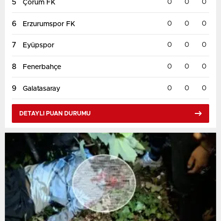
5
0
0
0
Çorum FK
6
0
0
0
Erzurumspor FK
7
0
0
0
Eyüpspor
8
0
0
0
Fenerbahçe
9
0
0
0
Galatasaray
DETAYLI PUAN DURUMU