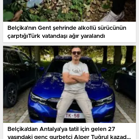
Belçika’nın Gent şehrinde alkollü sürücünün
çarptığıTürk vatandaşı ağır yaralandı
Belçika’dan Antalya’ya tatil için gelen 27
yaşındaki genç gurbetçi Alper Tuğrul kazada