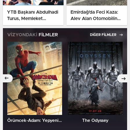
YTB Başkanı Abdulhadi
Emirdağ’da Feci Kaza:
Turus, Memleket
Alev Alan Otomobilin
Yolu’nda Vatandaşlarla
Sürücüsü Hayatını
Niş’te Buluştu
Kaybetti
VİZYONDAKİ
FİLMLER
DİĞER FİLMLER
Örümcek-Adam: Yepyeni Bir Gün
The Odyssey