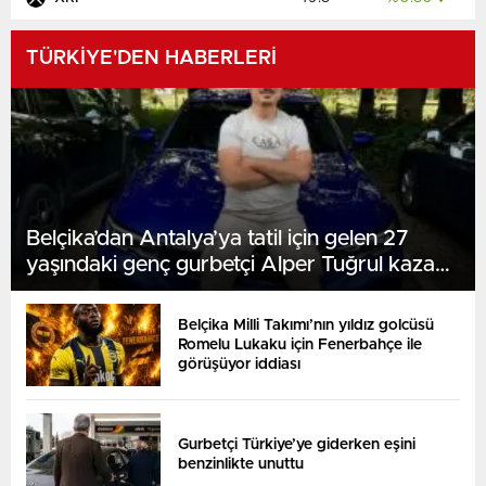
TÜRKİYE'DEN HABERLERİ
Belçika’dan Antalya’ya tatil için gelen 27
yaşındaki genç gurbetçi Alper Tuğrul kazada
hayatını kaybetti
Belçika Milli Takımı’nın yıldız golcüsü
Romelu Lukaku için Fenerbahçe ile
görüşüyor iddiası
Gurbetçi Türkiye’ye giderken eşini
benzinlikte unuttu