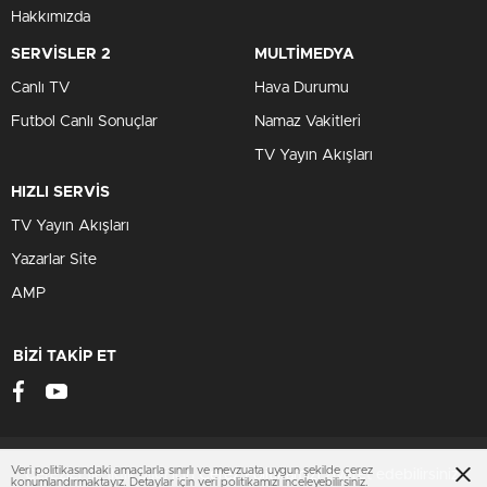
Hakkımızda
SERVİSLER 2
MULTİMEDYA
Canlı TV
Hava Durumu
Futbol Canlı Sonuçlar
Namaz Vakitleri
TV Yayın Akışları
HIZLI SERVİS
TV Yayın Akışları
Yazarlar Site
AMP
BİZİ TAKİP ET
Veri politikasındaki amaçlarla sınırlı ve mevzuata uygun şekilde çerez
Çerezler ile ilgili bilgi için
Çerez Politikamızı
ziyaret edebilirsiniz.
konumlandırmaktayız. Detaylar için veri politikamızı inceleyebilirsiniz.