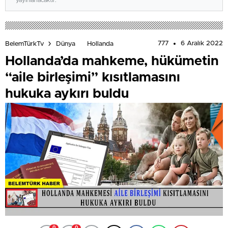
yayınlanacaktır.
777
6 Aralık 2022
BelemTürkTv
Dünya
Hollanda
Hollanda’da mahkeme, hükümetin
“aile birleşimi” kısıtlamasını
hukuka aykırı buldu
0
0