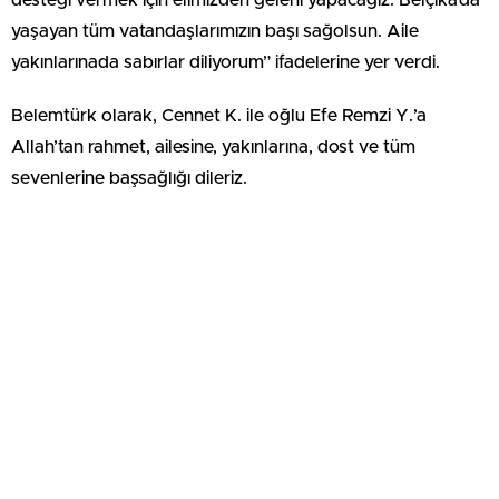
desteği vermek için elimizden geleni yapacağız. Belçika’da
yaşayan tüm vatandaşlarımızın başı sağolsun. Aile
yakınlarınada sabırlar diliyorum” ifadelerine yer verdi.
Belemtürk olarak, Cennet K. ile oğlu Efe Remzi Y.’a
Allah’tan rahmet, ailesine, yakınlarına, dost ve tüm
sevenlerine başsağlığı dileriz.