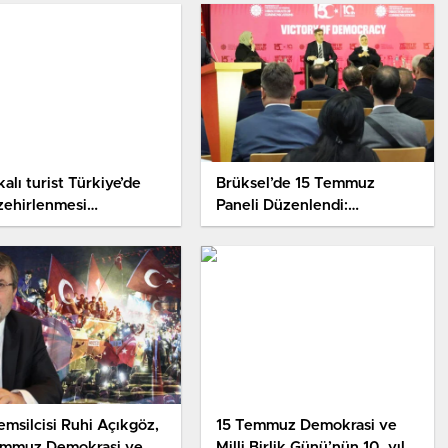
kalı turist Türkiye’de
Brüksel’de 15 Temmuz
zehirlenmesi
Paneli Düzenlendi:
siyle hastanelik oldu
Demokrasi, Milli İrade ve
FETÖ’nün Uluslararası Yapısı
Masaya Yatırıldı
msilcisi Ruhi Açıkgöz,
15 Temmuz Demokrasi ve
emmuz Demokrasi ve
Milli Birlik Günü’nün 10. yıl