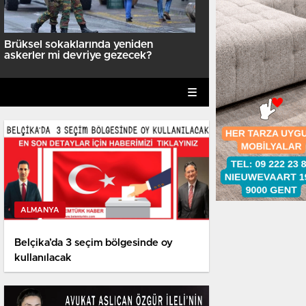
Türkiye sınır kapılarından
Brüksel sokaklarında yeniden
yakın yolcu geçiş yaptı
askerler mi devriye gezecek?
ALMANYA
Belçika’da 3 seçim bölgesinde oy
kullanılacak