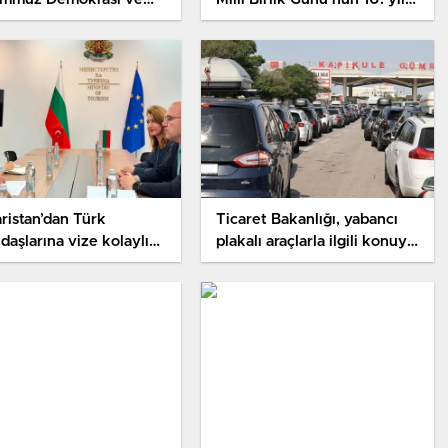
 Birlik Günü mesajı
dönümü vesilesiyle anma
ladı
mesajı: “İrade Bizim, Zafer
Bizim!”
ristan’dan Türk
Ticaret Bakanlığı, yabancı
daşlarına vize kolaylığı
plakalı araçlarla ilgili konuya
ığı
netlik getirdi