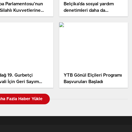
pa Parlamentosu’nun
Belçika’da sosyal yardım
Silahlı Kuvvetlerine
denetimleri daha da
ik, Kıbrıs konulu
sıkılaşıyor!
ına tepki gecikmedi
ağ 19. Gurbetçi
YTB Gönül Elçileri Programı
vali İçin Geri Sayım
Başvuruları Başladı
dı
ha Fazla Haber Yükle