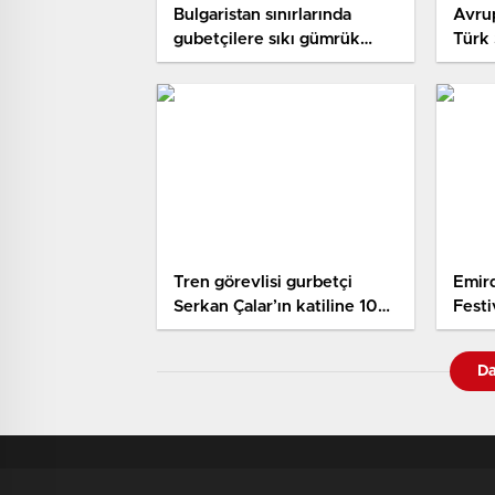
Bulgaristan sınırlarında
Avru
gubetçilere sıkı gümrük
Türk 
denetimi
yönel
karar
Tren görevlisi gurbetçi
Emird
Serkan Çalar’ın katiline 10
Festi
yıl hapis cezası
Başla
Da