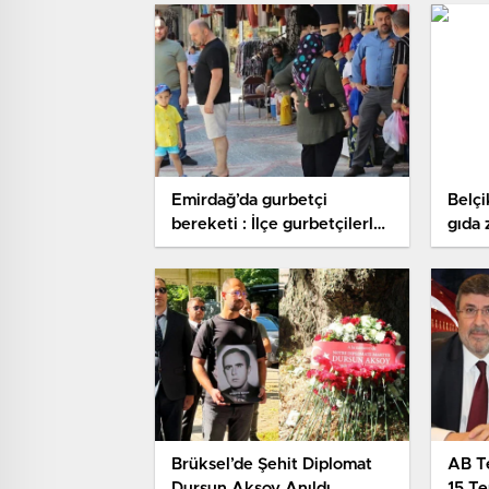
Emirdağ’da gurbetçi
Belçi
bereketi : İlçe gurbetçilerle
gıda 
hareketlendi
şüphe
Brüksel’de Şehit Diplomat
AB Te
Dursun Aksoy Anıldı
15 T