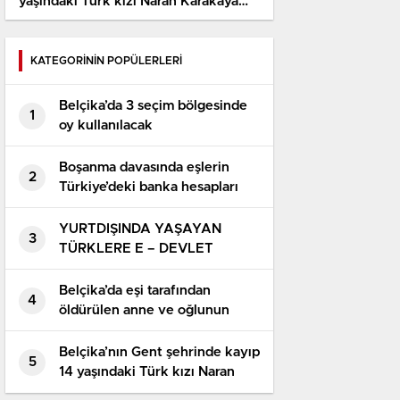
yaşındaki Türk kızı Naran Karakaya
için arama çalışması başlatıldı
KATEGORİNİN POPÜLERLERİ
Belçika’da 3 seçim bölgesinde
1
oy kullanılacak
Boşanma davasında eşlerin
2
Türkiye’deki banka hesapları
paylaşılır mı?
YURTDIŞINDA YAŞAYAN
3
TÜRKLERE E – DEVLET
SİSTEMİNİN FAYDASI VAR MI ?
Belçika’da eşi tarafından
4
öldürülen anne ve oğlunun
cenaze namazı kılındı
Belçika’nın Gent şehrinde kayıp
5
14 yaşındaki Türk kızı Naran
Karakaya için arama çalışması