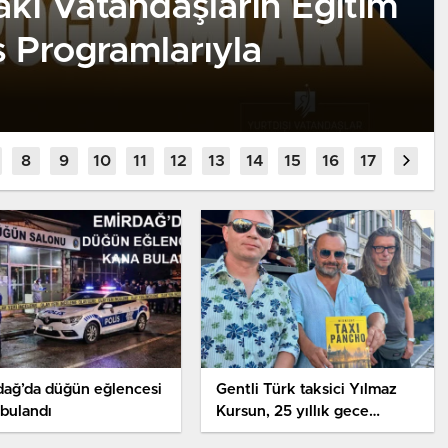
aki Vatandaşların Eğitim
 Programlarıyla
dağ’da düğün eğlencesi
Gentli Türk taksici Yılmaz
bulandı
Kursun, 25 yıllık gece
hikayelerini kitaplaştırdı