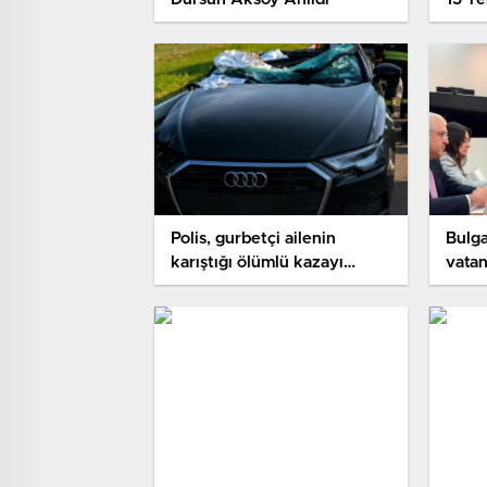
Milli
yayın
Polis, gurbetçi ailenin
Bulga
karıştığı ölümlü kazayı
vatan
araştırıyor
hazırl