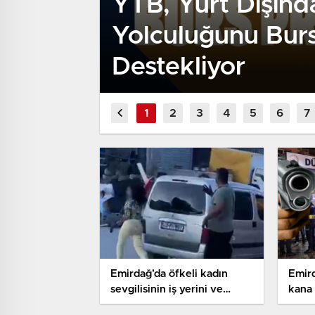
YTB, Yurt Dışınd
Yolculuğunu Burs
Destekliyor
Emirdağ’da öfkeli kadın
Emir
sevgilisinin iş yerini ve
kana 
aracını çekiçle parçaladı