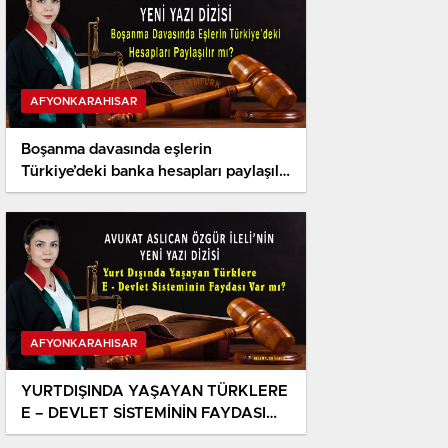
Gent Belediye Başkan Yar
Nallı’dan Eskişehir Beledi
Ünlüce’ye ziyaret
AFYONKARAHISAR
Boşanma davasında eşlerin
Türkiye’deki banka hesapları paylaşılır
mı?
AFYONKARAHISAR
YURTDIŞINDA YAŞAYAN TÜRKLERE
E – DEVLET SİSTEMİNİN FAYDASI
VAR MI ?