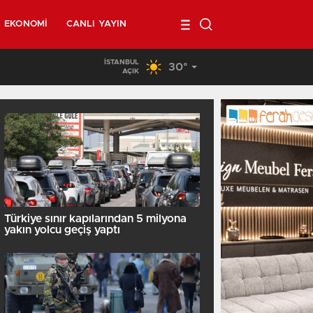
EKONOMI
CANLI YAYIN
İSTANBUL
30°
02:00
/
Belçika’da kendi minibüsünün altında kalan 40 yaşında
AÇIK
Türkiye sınır kapılarından 5 milyona
yakın yolcu geçiş yaptı