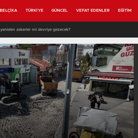
BELÇIKA
TÜRKIYE
GÜNCEL
VEFAT EDENLER
EĞITIM
 yeniden askerler mi devriye gezecek?