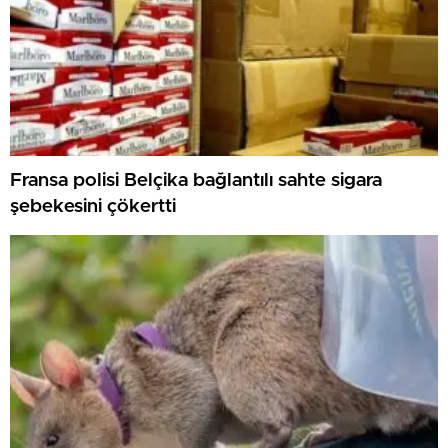
Fransa polisi Belçika bağlantılı sahte sigara
şebekesini çökertti