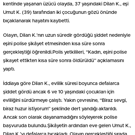
kentinde yaşanan üzücü olayda, 37 yaşındaki Dilan K., eşi
Umut K. (39) tarafından iki çocuğunun gözü önünde
bıçaklanarak hayatını kaybetti.
Olayın, Dilan K.’nın uzun süredir gördüğü şiddet nedeniyle
eşini polise şikâyet etmesinden kısa süre sonra
gerçekleştiği öğrenildi.Polis yetkilileri, “Kadın, eşini polise
şikayet ettikten kısa süre sonra öldürüldü” açıklamasını
yaptı.
İddiaya göre Dilan K., evlilik süresi boyunca defalarca
şiddet gördü ancak 6 ve 10 yaşındaki çocukları için
evliliğini sürdürmeye çalıştı. Yakın çevresine, “Biraz sevgi,
biraz huzur istiyorum” şeklinde dert yandığı aktarıldı.
Ancak son olarak dayanamadığını söyleyerek polise
başvuruda bulundu.Şikâyetin ardından eve gelen Umut K.,
Dilan K.’yı defalarca bıçakladı. Olayın gerçekleştiği sırada