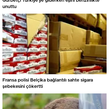
Gurbetçi Türkiye’ye giderken eşini benzinlikte
unuttu
Fransa polisi Belçika bağlantılı sahte sigara
şebekesini çökertti