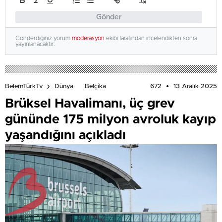
Gönder
Gönderdiğiniz yorum
moderasyon
ekibi tarafından incelendikten sonra
yayınlanacaktır.
672
13 Aralık 2025
BelemTürkTv
Dünya
Belçika
Brüksel Havalimanı, üç grev
gününde 175 milyon avroluk kayıp
yaşandığını açıkladı