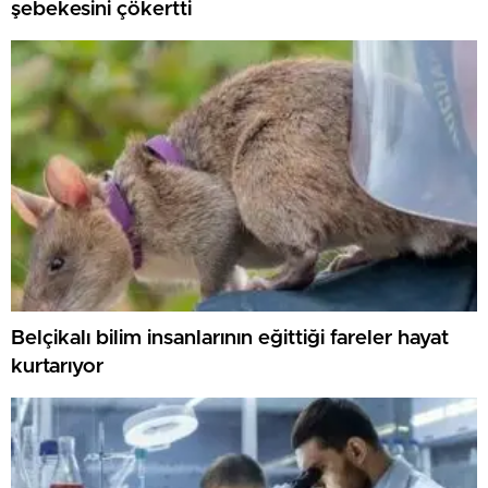
şebekesini çökertti
Belçikalı bilim insanlarının eğittiği fareler hayat
kurtarıyor