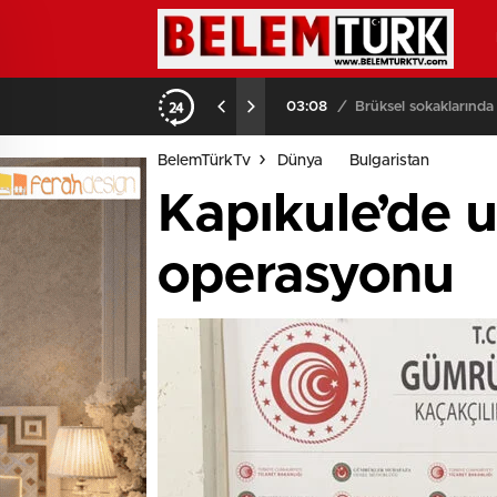
03:08
/
Brüksel sokaklarında
BelemTürkTv
Dünya
Bulgaristan
Kapıkule’de 
operasyonu