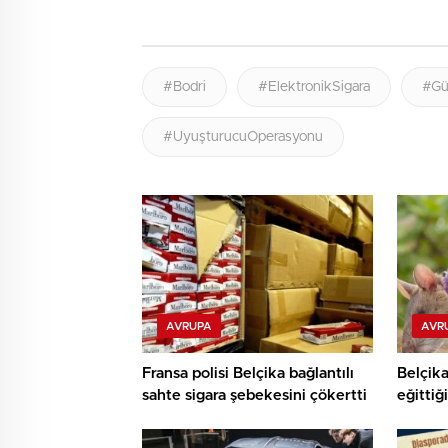
#Bodri
#ElektronikSigara
#Gü
#UyuşturucuOperasyonu
AVRUPA
AVR
Fransa polisi Belçika bağlantılı
Belçika
sahte sigara şebekesini çökertti
eğittiğ