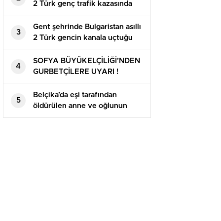
2 Türk genç trafik kazasında
yaşamını kaybetti
Gent şehrinde Bulgaristan asıllı
3
2 Türk gencin kanala uçtuğu
köprüye çiçekler bırakıldı. Göz
yaşları sel oldu.
SOFYA BÜYÜKELÇİLİĞİ’NDEN
4
GURBETÇİLERE UYARI !
“BULGARİSTAN BEYAN
EDİLMEYEN 10 BİN EUROYA
Belçika’da eşi tarafından
5
EL KOYACAK”
öldürülen anne ve oğlunun
cenaze namazı kılındı