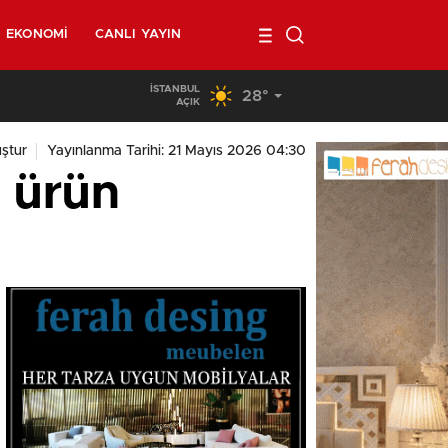
EKONOMI
CANLI YAYIN
İSTANBUL
28°
02:00
/
Belçika’da kendi minibüsünün altında kalan 40 yaşında
AÇIK
ştur
Yayınlanma Tarihi: 21 Mayıs 2026 04:30
 ürün