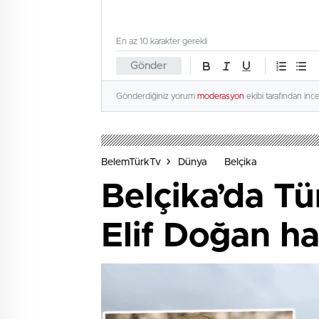
En az 10 karakter gerekli
Gönder
Gönderdiğiniz yorum
moderasyon
ekibi tarafından inc
BelemTürkTv
Dünya
Belçika
Belçika’da T
Elif Doğan ha