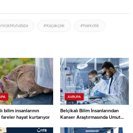
mrükMuhafaza
#Kaçakçılık
#Narkotik
UPA
AVRUPA
lı bilim insanlarının
Belçikalı Bilim İnsanlarından
i fareler hayat kurtarıyor
Kanser Araştırmasında Umut
Veren Keşif