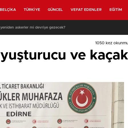
BELÇIKA
TÜRKIYE
GÜNCEL
VEFAT EDENLER
EĞITIM
 yeniden askerler mi devriye gezecek?
1050
kez okunmu
uyuşturucu ve kaçak