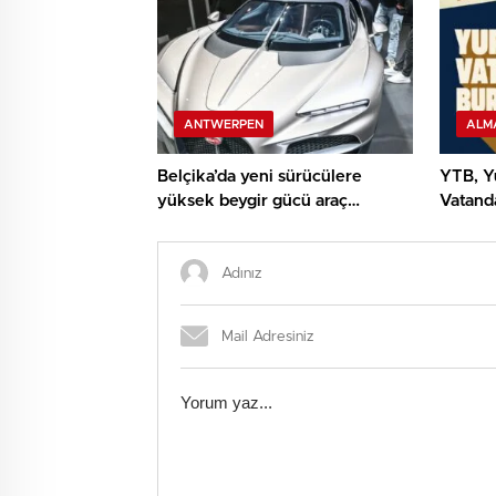
ANTWERPEN
ALM
Belçika’da yeni sürücülere
YTB, Yu
yüksek beygir gücü araç
Vatanda
sınırlaması geliyor
Yolcul
Program