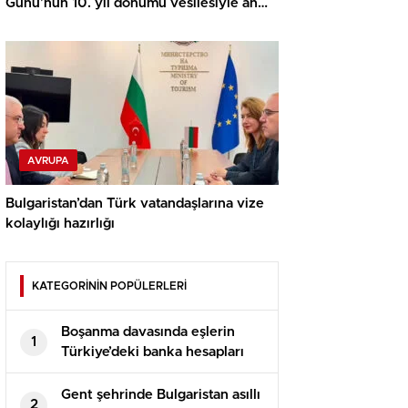
Günü’nün 10. yıl dönümü vesilesiyle anma
mesajı: “İrade Bizim, Zafer Bizim!”
AVRUPA
Bulgaristan’dan Türk vatandaşlarına vize
kolaylığı hazırlığı
KATEGORİNİN POPÜLERLERİ
Boşanma davasında eşlerin
1
Türkiye’deki banka hesapları
paylaşılır mı?
Gent şehrinde Bulgaristan asıllı
2