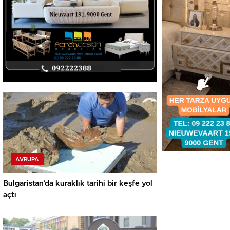
AVRUPA
Bulgaristan’da kuraklık tarihi bir keşfe yol
açtı