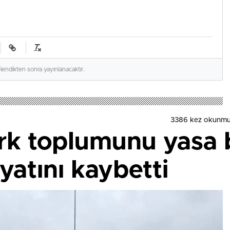
elendikten sonra yayınlanacaktır.
3386
kez okunmu
ürk toplumunu yasa 
yatını kaybetti