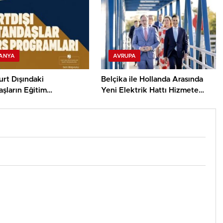
ANYA
AVRUPA
rt Dışındaki
Belçika ile Hollanda Arasında
şların Eğitim
Yeni Elektrik Hattı Hizmete
uğunu Burs
Girdi
larıyla Destekliyor