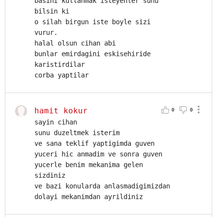
basini kullanmak isteyenler sunu
bilsin ki
o silah birgun iste boyle sizi
vurur.
halal olsun cihan abi
bunlar emirdagini eskisehiride
karistirdilar
corba yaptilar
hamit kokur
0
0
sayin cihan
sunu duzeltmek isterim
ve sana teklif yaptigimda guven
yuceri hic anmadim ve sonra guven
yucerle benim mekanima gelen
sizdiniz
ve bazi konularda anlasmadigimizdan
dolayi mekanimdan ayrildiniz