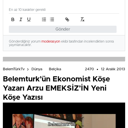
En az 10 karakter gerekli
Gönder
Gönderdiğiniz yorum
moderasyon
ekibi tarafından incelendikten sonra
yayınlanacaktır.
2470
12 Aralık 2013
BelemTürkTv
Dünya
Belçika
Belemturk’ün Ekonomist Köşe
Yazarı Arzu EMEKSİZ’İN Yeni
Köşe Yazısı