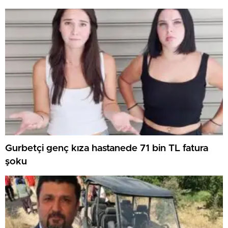
Gurbetçi genç kıza hastanede 71 bin TL fatura
şoku