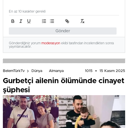
En az 10 karakter gerekli
Gönder
Gönderdiğiniz yorum
moderasyon
ekibi tarafından incelendikten sonra
yayınlanacaktır.
1015
15 Kasım 2025
BelemTürkTv
Dünya
Almanya
Gurbetçi ailenin ölümünde cinayet
şüphesi