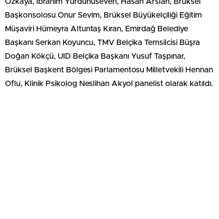
Özkaya, İbrahim Yurdunuseven, Hasan Arslan, Brüksel
Başkonsolosu Onur Sevim, Brüksel Büyükelçiliği Eğitim
Müşaviri Hümeyra Altuntaş Kıran, Emirdağ Belediye
Başkanı Serkan Koyuncu, TMV Belçika Temsilcisi Büşra
Doğan Kökçü, UID Belçika Başkanı Yusuf Taşpınar,
Brüksel Başkent Bölgesi Parlamentosu Milletvekili Hennan
Oflu, Klinik Psikolog Neslihan Akyol panelist olarak katıldı.