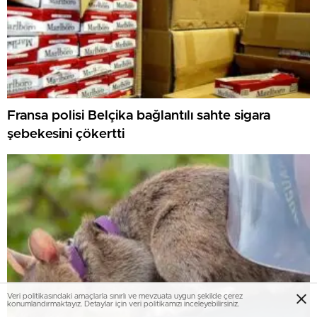
Fransa polisi Belçika bağlantılı sahte sigara
şebekesini çökertti
Veri politikasındaki amaçlarla sınırlı ve mevzuata uygun şekilde çerez
konumlandırmaktayız. Detaylar için veri politikamızı inceleyebilirsiniz.