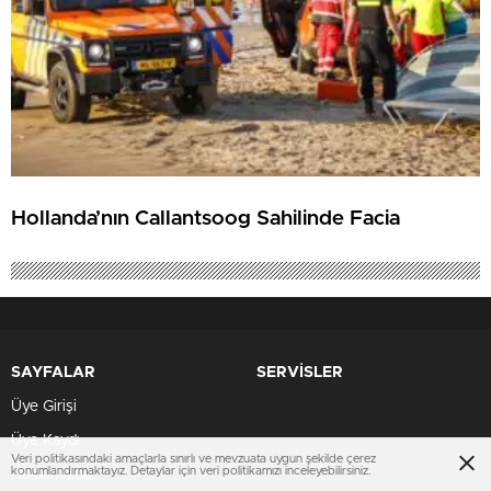
Hollanda’nın Callantsoog Sahilinde Facia
SAYFALAR
SERVİSLER
Üye Girişi
Üye Kaydı
Veri politikasındaki amaçlarla sınırlı ve mevzuata uygun şekilde çerez
konumlandırmaktayız. Detaylar için veri politikamızı inceleyebilirsiniz.
Hakkımızda