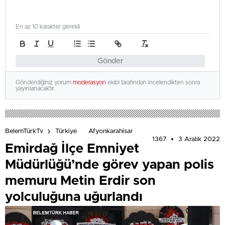
En az 10 karakter gerekli
Gönder
Gönderdiğiniz yorum
moderasyon
ekibi tarafından incelendikten sonra
yayınlanacaktır.
BelemTürkTv
Türkiye
Afyonkarahisar
1367
3 Aralık 2022
Emirdağ İlçe Emniyet
Müdürlüğü’nde görev yapan polis
memuru Metin Erdir son
yolculuğuna uğurlandı