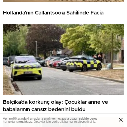
Hollanda’nın Callantsoog Sahilinde Facia
Belçika’da korkunç olay: Çocuklar anne ve
babalarının cansız bedenini buldu
Veri politikasındaki amaçlarla sınırlı ve mevzuata uygun şekilde çerez
konumlandırmaktayız. Detaylar için veri politikamızı inceleyebilirsiniz.