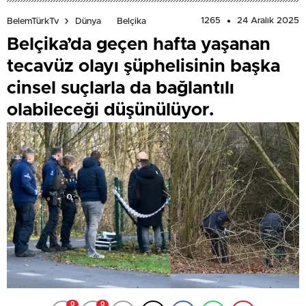
1265
24 Aralık 2025
BelemTürkTv
Dünya
Belçika
Belçika’da geçen hafta yaşanan
tecavüz olayı şüphelisinin başka
cinsel suçlarla da bağlantılı
olabileceği düşünülüyor.
0
0