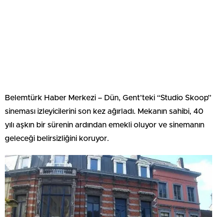
Belemtürk Haber Merkezi – Dün, Gent’teki “Studio Skoop”
sineması izleyicilerini son kez ağırladı. Mekanın sahibi, 40
yılı aşkın bir sürenin ardından emekli oluyor ve sinemanın
geleceği belirsizliğini koruyor.