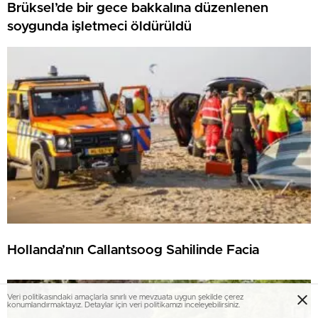
Brüksel’de bir gece bakkalına düzenlenen
soygunda işletmeci öldürüldü
Hollanda’nın Callantsoog Sahilinde Facia
Veri politikasındaki amaçlarla sınırlı ve mevzuata uygun şekilde çerez
konumlandırmaktayız. Detaylar için veri politikamızı inceleyebilirsiniz.