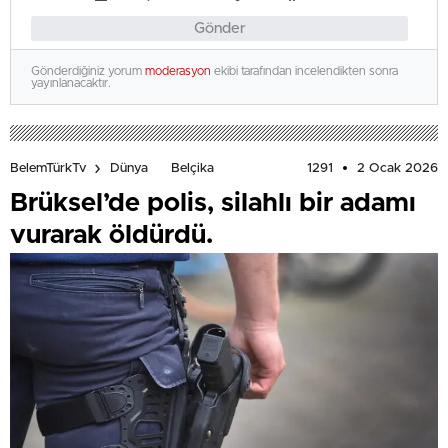
Gönder
Gönderdiğiniz yorum
moderasyon
ekibi tarafından incelendikten sonra
yayınlanacaktır.
1291
2 Ocak 2026
BelemTürkTv
Dünya
Belçika
Brüksel’de polis, silahlı bir adamı
vurarak öldürdü.