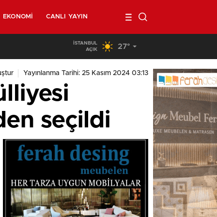
EKONOMI
CANLI YAYIN
İSTANBUL
27°
02:00
/
Belçika’da kendi minibüsünün altında kalan 40 yaşında
AÇIK
ştur
Yayınlanma Tarihi: 25 Kasım 2024 03:13
lliyesi
en seçildi