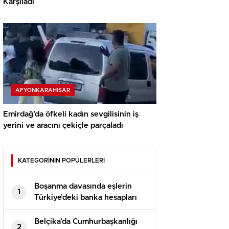
Karşıladı
AFYONKARAHISAR
Emirdağ’da öfkeli kadın sevgilisinin iş
yerini ve aracını çekiçle parçaladı
KATEGORİNİN POPÜLERLERİ
Boşanma davasında eşlerin
1
Türkiye’deki banka hesapları
paylaşılır mı?
Belçika’da Cumhurbaşkanlığı
2