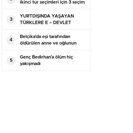
ikinci tur seçimleri için 3 seçim
bölgesinde oy kullanılacak
YURTDIŞINDA YAŞAYAN
3
TÜRKLERE E – DEVLET
SİSTEMİNİN FAYDASI VAR MI ?
Belçika’da eşi tarafından
4
öldürülen anne ve oğlunun
cenaze namazı kılındı
Genç Bedirhan’a ölüm hiç
5
yakışmadı