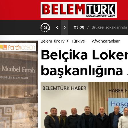
03:08
/
Brüksel sokaklarında
BelemTürkTv
Türkiye
Afyonkarahisar
Belçika Loke
başkanlığına