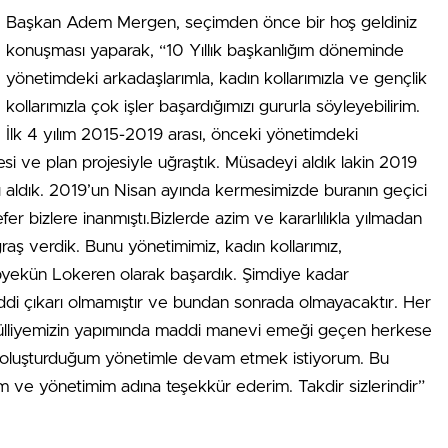
Başkan Adem Mergen, seçimden önce bir hoş geldiniz
konuşması yaparak, “10 Yıllık başkanlığım döneminde
yönetimdeki arkadaşlarımla, kadın kollarımızla ve gençlik
kollarımızla çok işler başardığımızı gururla söyleyebilirim.
İlk 4 yılım 2015-2019 arası, önceki yönetimdeki
i ve plan projesiyle uğraştık. Müsadeyi aldık lakin 2019
 aldık. 2019’un Nisan ayında kermesimizde buranın geçici
efer bizlere inanmıştı.Bizlerde azim ve kararlılıkla yılmadan
aş verdik. Bunu yönetimimiz, kadın kollarımız,
topyekün Lokeren olarak başardık. Şimdiye kadar
ddi çıkarı olmamıştır ve bundan sonrada olmayacaktır. Her
bu Külliyemizin yapımında maddi manevi emeği geçen herkese
 oluşturduğum yönetimle devam etmek istiyorum. Bu
sım ve yönetimim adına teşekkür ederim. Takdir sizlerindir”