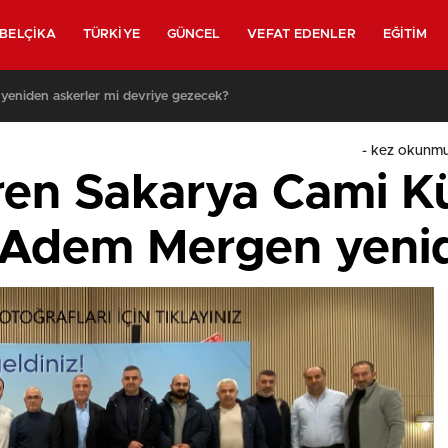
BELÇIKA
TÜRKIYE
GÜNCEL
VEFAT EDENLER
EĞITIM
 yeniden askerler mi devriye gezecek?
-
kez okunmu
ren Sakarya Cami Kü
 Adem Mergen yenid