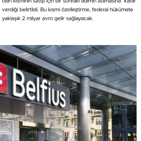
olan kısmının satışı için bir sonraki adımın atılmasına” karar
verdiği belirtildi. Bu kısmi özelleştirme, federal hükümete
yaklaşık 2 milyar avro gelir sağlayacak.