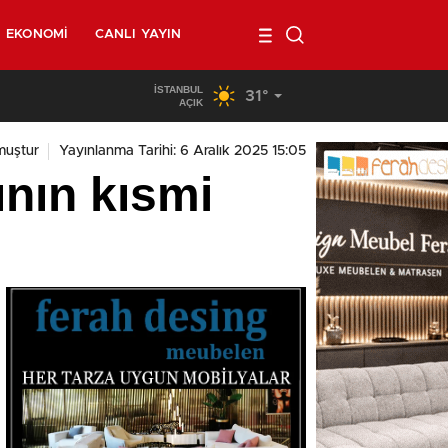
EKONOMI
CANLI YAYIN
İSTANBUL
31°
02:00
/
Belçika’da kendi minibüsünün altında kalan 40 yaşında
AÇIK
muştur
Yayınlanma Tarihi: 6 Aralık 2025 15:05
ının kısmi