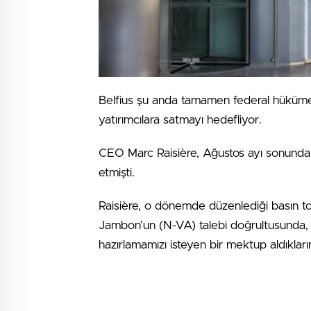
Belfius şu anda tamamen federal hükümete
yatırımcılara satmayı hedefliyor.
CEO Marc Raisière, Ağustos ayı sonunda, h
etmişti.
Raisière, o dönemde düzenlediği basın t
Jambon’un (N-VA) talebi doğrultusunda, S
hazırlamamızı isteyen bir mektup aldıkların