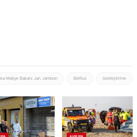
ika Maliye Bakanı Jan Jambon
Belfius
özelleştirme
UPA
AVRUPA