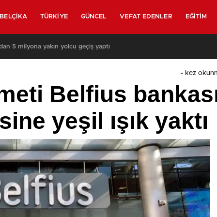
BELÇIKA
TÜRKIYE
GÜNCEL
VEFAT EDENLER
EĞITIM
 yeniden askerler mi devriye gezecek?
-
kez okun
meti Belfius bankas
sine yeşil ışık yaktı