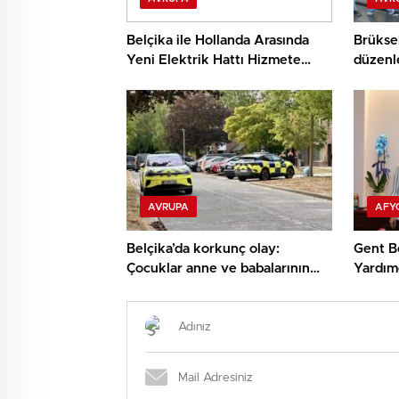
Belçika ile Hollanda Arasında
Brüksel
Yeni Elektrik Hattı Hizmete
düzenl
Girdi
öldürü
AVRUPA
AFY
Belçika’da korkunç olay:
Gent B
Çocuklar anne ve babalarının
Yardımc
cansız bedenini buldu
Eskişe
Ünlüce’