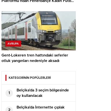
Platformu’ndan Fenerbahçe Kadın Futbol
Takımı’na Coşkulu Karşılama
AVRUPA
Gent-Lokeren tren hattındaki seferler
otluk yangınları nedeniyle aksadı
KATEGORİNİN POPÜLERLERİ
Belçika’da 3 seçim bölgesinde
1
oy kullanılacak
Belçika’da İnternette çıplak
2