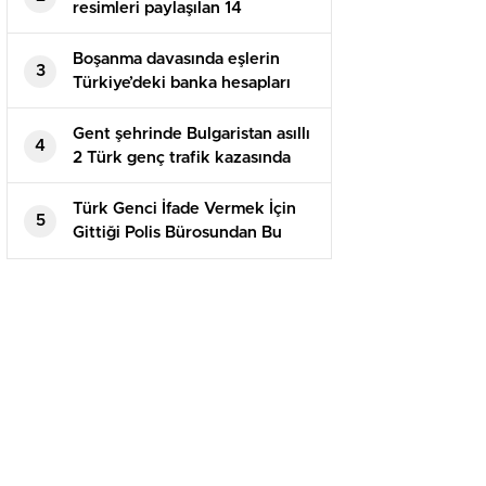
resimleri paylaşılan 14
yaşındaki kız çocuğu intihar
etti
Boşanma davasında eşlerin
3
Türkiye’deki banka hesapları
paylaşılır mı?
Gent şehrinde Bulgaristan asıllı
4
2 Türk genç trafik kazasında
yaşamını kaybetti
Türk Genci İfade Vermek İçin
5
Gittiği Polis Bürosundan Bu
Halde Çıktı