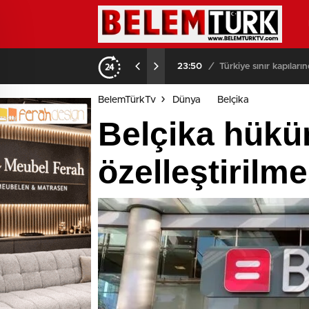
03:08
/
Brüksel sokaklarında
BelemTürkTv
Dünya
Belçika
Belçika hükü
özelleştirilme