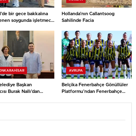
’de bir gece bakkalına
Hollanda’nın Callantsoog
enen soygunda işletmeci
Sahilinde Facia
ldü
ONKARAHISAR
AVRUPA
elediye Başkan
Belçika Fenerbahçe Gönüllüler
ısı Burak Nallı’dan
Platformu’ndan Fenerbahçe
hir Belediye Başkanı Ayşe
Kadın Futbol Takımı’na Coşkulu
ye ziyaret
Karşılama