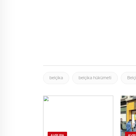
belçika
belçika hükümeti
Belç
AVRUPA
AVR