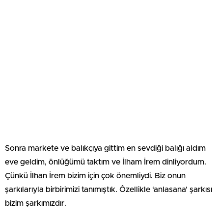
Sonra markete ve balıkçıya gittim en sevdiği balığı aldım
eve geldim, önlüğümü taktım ve İlham İrem dinliyordum.
Çünkü İlhan İrem bizim iҫin çok önemliydi. Biz onun
şarkılarıyla birbirimizi tanımıştık. Ôzellikle ‘anlasana’ şarkısı
bizim şarkımızdır.