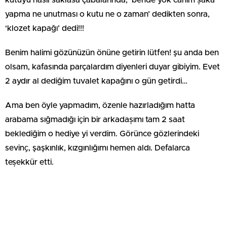
yapma ne unutması o kutu ne o zaman’ dedikten sonra,
‘klozet kapağı’ dedi!!!
Benim halimi gözünüzün önüne getirin lütfen! şu anda ben
olsam, kafasında parçalardım diyenleri duyar gibiyim. Evet
2 aydır al dediğim tuvalet kapağını o gün getirdi…
Ama ben öyle yapmadım, özenle hazırladığım hatta
arabama sığmadığı iҫin bir arkadașımı tam 2 saat
beklediğim o hediye yi verdim. Görünce gözlerindeki
sevinҫ, şaşkınlık, kızgınlığımı hemen aldı. Defalarca
teșekkür etti.