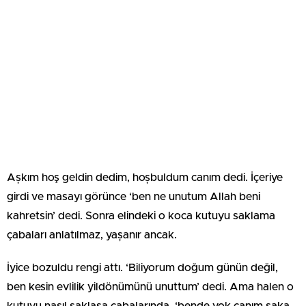
Așkım hoş geldin dedim, hoșbuldum canım dedi. İçeriye
girdi ve masayı görünce ‘ben ne unutum Allah beni
kahretsin’ dedi. Sonra elindeki o koca kutuyu saklama
çabaları anlatılmaz, yașanır ancak.
İyice bozuldu rengi attı. ‘Biliyorum doğum günün değil,
ben kesin evlilik yildönümünü unuttum’ dedi. Ama halen o
kutuyu nasıl saklasa çabalarında, ‘bende yok canım șaka