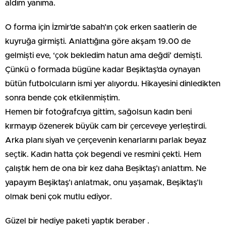
aldım yanıma.
O forma iҫin İzmir’de sabah’ın ҫok erken saatlerin de
kuyruğa girmişti. Anlattığına göre akşam 19.00 de
gelmiști eve, ‘ҫok bekledim hatun ama değdi’ demiști.
Çünkü o formada bügüne kadar Beşiktaş’da oynayan
bütün futbolcuların ismi yer alıyordu. Hikayesini dinledikten
sonra bende çok etkilenmiștim.
Hemen bir fotoğrafcıya gittim, sağolsun kadın beni
kırmayıp özenerek büyük cam bir ҫerceveye yerleștirdi.
Arka planı siyah ve ҫerçevenin kenarlarını parlak beyaz
seҫtik. Kadın hatta çok begendi ve resmini çekti. Hem
çalıştık hem de ona bir kez daha Beșiktaş’ı anlattım. Ne
yapayım Beşiktaş’ı anlatmak, onu yașamak, Beşiktaş’lı
olmak beni çok mutlu ediyor.
Güzel bir hediye paketi yaptık beraber .