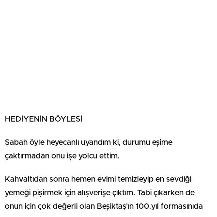
HEDİYENİN BÖYLESİ
Sabah öyle heyecanlı uyandım ki, durumu eșime
çaktırmadan onu ișe yolcu ettim.
Kahvaltıdan sonra hemen evimi temizleyip en sevdiği
yemeği pișirmek için alıșverişe çıktım. Tabi çıkarken de
onun için çok değerli olan Beșiktaş’ın 100.yıl formasınıda