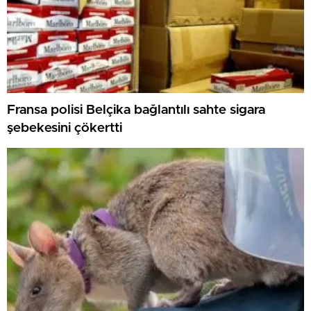
Fransa polisi Belçika bağlantılı sahte sigara
şebekesini çökertti