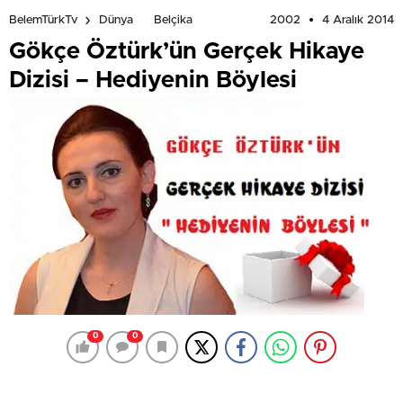
2002
4 Aralık 2014
BelemTürkTv
Dünya
Belçika
Gökçe Öztürk’ün Gerçek Hikaye
Dizisi – Hediyenin Böylesi
0
0