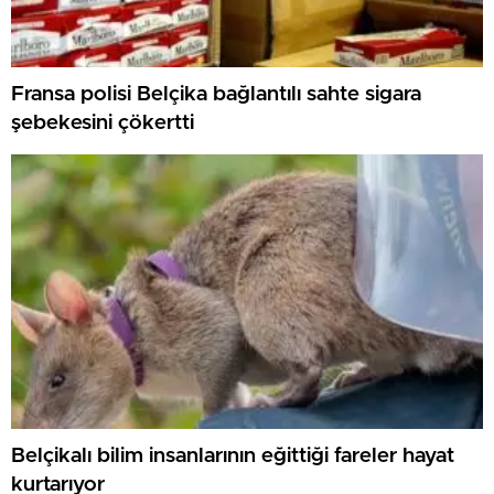
Fransa polisi Belçika bağlantılı sahte sigara
şebekesini çökertti
Belçikalı bilim insanlarının eğittiği fareler hayat
kurtarıyor