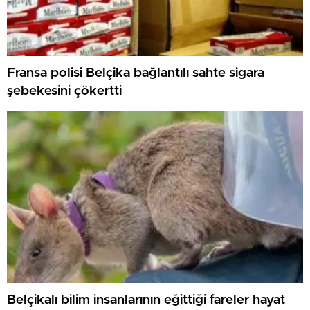
Fransa polisi Belçika bağlantılı sahte sigara
şebekesini çökertti
Belçikalı bilim insanlarının eğittiği fareler hayat