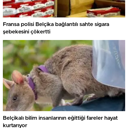
Fransa polisi Belçika bağlantılı sahte sigara
şebekesini çökertti
Belçikalı bilim insanlarının eğittiği fareler hayat
kurtarıyor