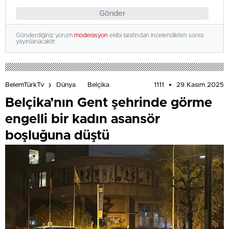
Gönder
Gönderdiğiniz yorum
moderasyon
ekibi tarafından incelendikten sonra
yayınlanacaktır.
1111
29 Kasım 2025
BelemTürkTv
Dünya
Belçika
Belçika’nın Gent şehrinde görme
engelli bir kadın asansör
boşluğuna düştü