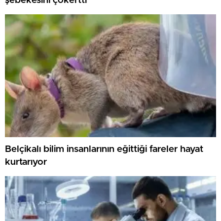
şebekesini çökertti
Belçikalı bilim insanlarının eğittiği fareler hayat
kurtarıyor