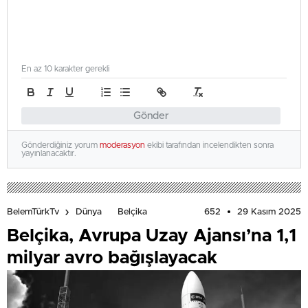
En az 10 karakter gerekli
Gönder
Gönderdiğiniz yorum
moderasyon
ekibi tarafından incelendikten sonra
yayınlanacaktır.
652
29 Kasım 2025
BelemTürkTv
Dünya
Belçika
Belçika, Avrupa Uzay Ajansı’na 1,1
milyar avro bağışlayacak