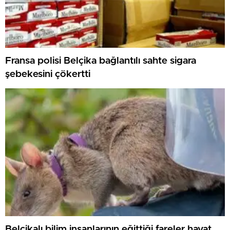
Fransa polisi Belçika bağlantılı sahte sigara
şebekesini çökertti
Belçikalı bilim insanlarının eğittiği fareler hayat