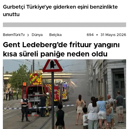
Gurbetçi Türkiye’ye giderken eşini benzinlikte
unuttu
694
31 Mayıs 2026
BelemTürkTv
Dünya
Belçika
Gent Ledeberg’de frituur yangını
kısa süreli paniğe neden oldu