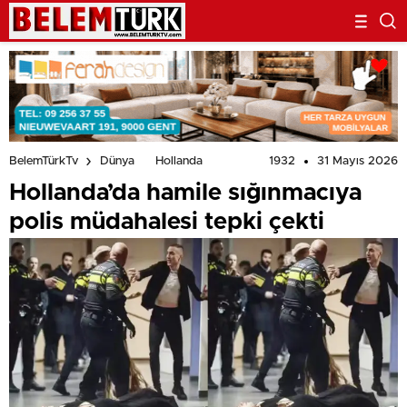
1932
31 Mayıs 2026
BelemTürkTv
Dünya
Hollanda
Hollanda’da hamile sığınmacıya
polis müdahalesi tepki çekti