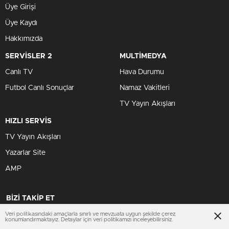
Üye Girişi
Üye Kaydı
Hakkımızda
SERVİSLER 2
MULTİMEDYA
Canlı TV
Hava Durumu
Futbol Canlı Sonuçlar
Namaz Vakitleri
TV Yayın Akışları
HIZLI SERVİS
TV Yayın Akışları
Yazarlar Site
AMP
BİZİ TAKİP ET
Veri politikasındaki amaçlarla sınırlı ve mevzuata uygun şekilde çerez
konumlandırmaktayız. Detaylar için veri politikamızı inceleyebilirsiniz.