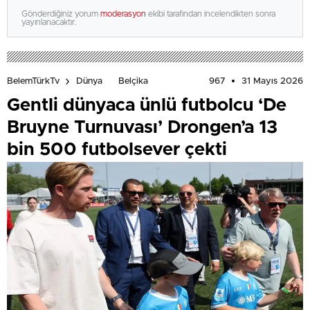
Gönderdiğiniz yorum
moderasyon
ekibi tarafından incelendikten sonra
yayınlanacaktır.
967
31 Mayıs 2026
BelemTürkTv
Dünya
Belçika
Gentli dünyaca ünlü futbolcu ‘De
Bruyne Turnuvası’ Drongen’a 13
bin 500 futbolsever çekti