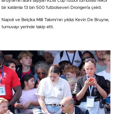
Bruyne’nin adını taşıyan KDB Cup futbol turnuvası rekor
bir katılımla 13 bin 500 futbolseveri Drongen’a çekti.
Napoli ve Belçika Milli Takımı’nın yıldızı Kevin De Bruyne,
turnuvayı yerinde takip etti.