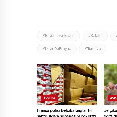
#BayerLeverkusen
#Belçika
#KevinDeBruyne
#Turnuva
AVRUPA
AVR
Fransa polisi Belçika bağlantılı
Belçika
sahte sigara şebekesini çökertti
eğittiğ