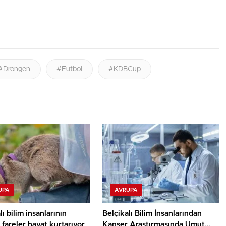
#Drongen
#Futbol
#KDBCup
UPA
AVRUPA
lı bilim insanlarının
Belçikalı Bilim İnsanlarından
i fareler hayat kurtarıyor
Kanser Araştırmasında Umut