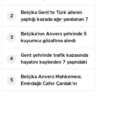
vatandaşı Ömer K. Türkiye’de
ölü bulundu
Belçika Gent’te Türk ailenin
2
yaptığı kazada ağır yaralanan 7
yaşındaki Bulut Ö. hayatını
kaybetti
Belçika’nın Anvers şehrinde 5
3
kuyumcu gözaltına alındı
Gent şehrinde trafik kazasında
4
hayatını kaybeden 7 yaşındaki
Bulut Özlü toprağa verildi
Belçika Anvers Mahkemesi,
5
Emirdağlı Cafer Çardak’ın
katiline müebbet hapis cezası
verdi