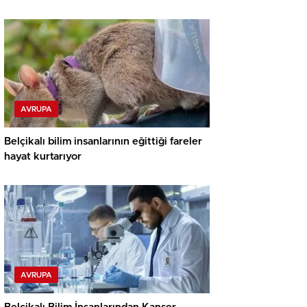
AVRUPA
Belçikalı bilim insanlarının eğittiği fareler
hayat kurtarıyor
AVRUPA