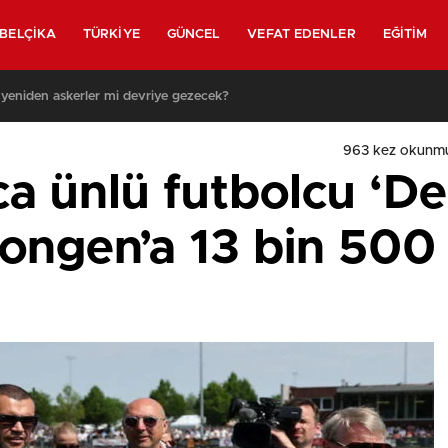
BELÇIKA
TÜRKIYE
GÜNCEL
VEFAT EDENLER
EĞITIM
 yeniden askerler mi devriye gezecek?
963
kez okunmu
ca ünlü futbolcu ‘D
rongen’a 13 bin 500