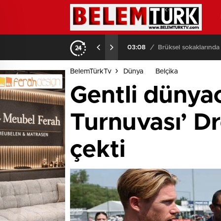
03:08
/
Brüksel sokaklarında
BelemTürkTv
Dünya
Belçika
Gentli dünya
Turnuvası’ D
çekti