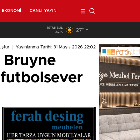
EKONOMI
CANLI YAYIN
İSTANBUL
27°
02:00
/
Belçika’da kendi minibüsünün altında kalan 40 yaşında
AÇIK
ştur
Yayınlanma Tarihi: 31 Mayıs 2026 22:02
e Bruyne
 futbolsever