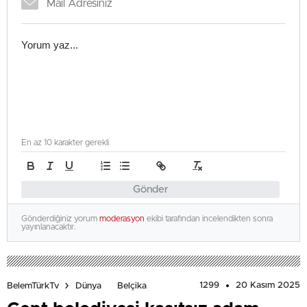
En az 10 karakter gerekli
Gönder
Gönderdiğiniz yorum
moderasyon
ekibi tarafından incelendikten sonra
yayınlanacaktır.
1299
20 Kasım 2025
BelemTürkTv
Dünya
Belçika