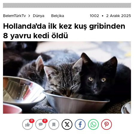
1002
2 Aralık 2025
BelemTürkTv
Dünya
Belçika
Hollanda’da ilk kez kuş gribinden
8 yavru kedi öldü
0
0