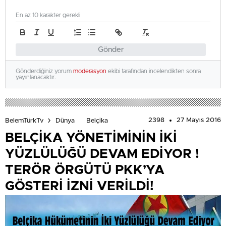
En az 10 karakter gerekli
Gönder
Gönderdiğiniz yorum
moderasyon
ekibi tarafından incelendikten sonra
yayınlanacaktır.
2398
27 Mayıs 2016
BelemTürkTv
Dünya
Belçika
BELÇİKA YÖNETİMİNİN İKİ
YÜZLÜLÜĞÜ DEVAM EDİYOR !
TERÖR ÖRGÜTÜ PKK’YA
GÖSTERİ İZNİ VERİLDİ!