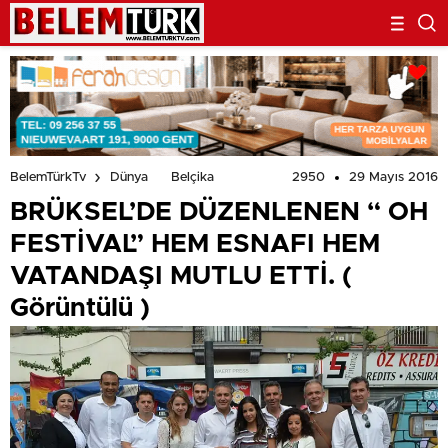
VERİLDİ!
2950
29 Mayıs 2016
BelemTürkTv
Dünya
Belçika
BRÜKSEL’DE DÜZENLENEN “ OH
FESTİVAL” HEM ESNAFI HEM
VATANDAŞI MUTLU ETTİ. (
Görüntülü )