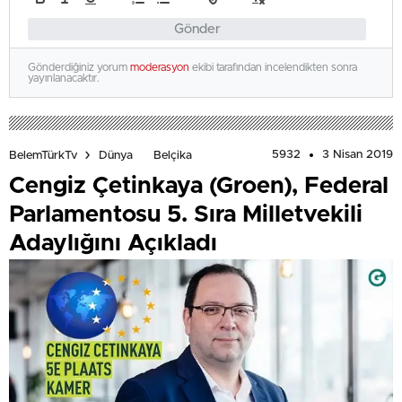
Gönder
Gönderdiğiniz yorum
moderasyon
ekibi tarafından incelendikten sonra
yayınlanacaktır.
5932
3 Nisan 2019
BelemTürkTv
Dünya
Belçika
Cengiz Çetinkaya (Groen), Federal
Parlamentosu 5. Sıra Milletvekili
Adaylığını Açıkladı