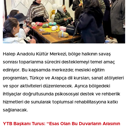
Halep Anadolu Kültür Merkezi, bölge halkının savaş
sonrası toparlanma sürecini desteklemeyi temel amaç
ediniyor. Bu kapsamda merkezde; mesleki eğitim
programları, Türkçe ve Arapça dil kursları, sanat atölyeleri
ve spor aktiviteleri düzenlenecek. Ayrıca bölgedeki
ihtiyaçlar doğrultusunda psikososyal destek ve rehberlik
hizmetleri de sunularak toplumsal rehabilitasyona katkı
sağlanacak.
YTB Başkanı Turus: “Esas Olan Bu Duvarların Arasının