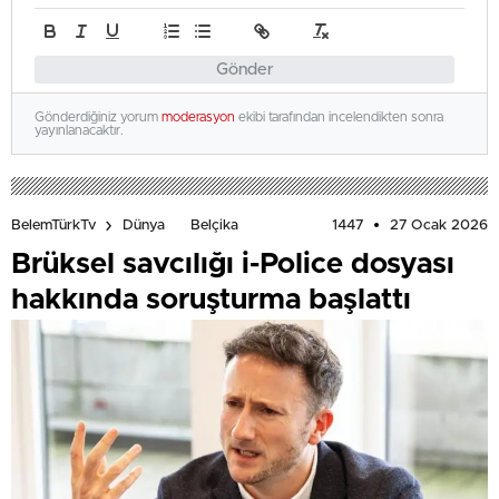
Gönder
Gönderdiğiniz yorum
moderasyon
ekibi tarafından incelendikten sonra
yayınlanacaktır.
1447
27 Ocak 2026
BelemTürkTv
Dünya
Belçika
Brüksel savcılığı i-Police dosyası
hakkında soruşturma başlattı