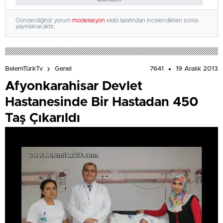
Gönderdiğiniz yorum
moderasyon
ekibi tarafından incelendikten sonra
yayınlanacaktır.
7641
19 Aralık 2013
BelemTürkTv
Genel
Afyonkarahisar Devlet
Hastanesinde Bir Hastadan 450
Taş Çıkarıldı