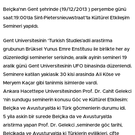
Belçika’nın Gent şehrinde (19/12/2013 ) perşembe günü
saat:19:00’da Sint-Pietersnieuwstraat’ta Kültürel Etkileşim
Semineri yapıldı.
Gent Universitesinin ‘Turkish Studies’adli arastirma
grubunun Brüksel Yunus Emre Enstitusu ile birlikte her ay
düzenledigi seminerler serisinde, aralik ayinin semineri 19
aralik günü Gent Universitesinin UFO binasinda düzenlendi.
Seminere katilan yaklasik 30 kisi arasinda Ali Köse ve
Meryem Kaçar gibi taninmis isimlerde vardi.
Ankara Hacettepe Universitesinden Prof. Dr. Cahit Gelekci
‘nin sundugu seminerin konusu Göc ve Kültürel Etkilesim:
Belçika ve Avusturya’da ki Türk gôcmenlerin durumu idi.
5 yila askin bir surede Belçika da ve Avusturya’da
aristirma yapan Prof. Dr. Gelekci ,seminerde göc tarihi,
Belçikada ve Avusturya’da ki Tûrklerin evlilikleri, çifte