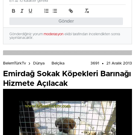
En az 10 karakter gerekli
Gönder
Gönderdiğiniz yorum
moderasyon
ekibi tarafından incelendikten sonra
yayınlanacaktır.
3691
21 Aralık 2013
BelemTürkTv
Dünya
Belçika
Emirdağ Sokak Köpekleri Barınağı
Hizmete Açılacak