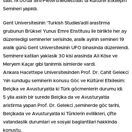
saat:19:00’da Sint-Pietersnieuwstraat’ta Kültürel Etkileşim
Semineri yapıldı.
Gent Universitesinin ‘Turkish Studies’adli arastirma
grubunun Brüksel Yunus Emre Enstitusu ile birlikte her ay
düzenledigi seminerler serisinde, aralik ayinin semineri 19
aralik günü Gent Universitesinin UFO binasinda düzenlendi.
Seminere katilan yaklasik 30 kisi arasinda Ali Köse ve
Meryem Kaçar gibi taninmis isimlerde vardi.
Ankara Hacettepe Universitesinden Prof. Dr. Cahit Gelekci
‘nin sundugu seminerin konusu Göc ve Kültürel Etkilesim:
Belçika ve Avusturya’da ki Türk gôcmenlerin durumu idi.
5 yila askin bir surede Belçika da ve Avusturya’da
aristirma yapan Prof. Dr. Gelekci ,seminerde göc tarihi,
Belçikada ve Avusturya’da ki Tûrklerin evlilikleri, çifte
vatandaslik durumlari ve sosyal baglantilari hakkinda
konustu.