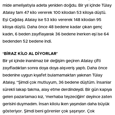
mide ameliyatıyla adeta yeniden doğdu. Bir yıl içinde Tülay
Atalay tam 47 kilo vererek 100 kilodan 53 kiloya düştü.
Eşi Çağdaş Atalay ise 53 kilo vererek 148 kilodan 95
kiloya düştü. Daha önce 48 bedene kadar çıkan genç
kadın, 6 beden zayıflayarak 36 bedene inerken eşi ise 64
bedenden 52 bedene indi.
‘BİRAZ KİLO AL DİYORLAR’
Bir yıl içinde inanılmaz bir değişim geçiren Atalay çifti
zayıfladıktan sonra doya doya alışveriş yaptı. Daha önce
bedenine uygun kıyafet bulamamaktan yakınan Tülay
Atalay, “Şimdi çok mutluyum, 36 bedene düştüm. İnsanlar
sürekli lakap takma, alay etme derdindeydi. Bir gün kapıya
gelen pazarlamacı kız, ‘merhaba teyzeciğim’ deyince zaten
gerisini duymadım. İnsan kilolu iken yaşından daha büyük
gösteriyor. Şimdi beni görenler çok şaşırıyor. Çok