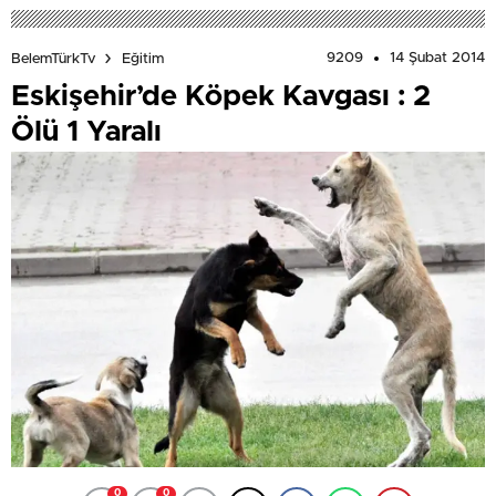
9209
14 Şubat 2014
BelemTürkTv
Eğitim
Eskişehir’de Köpek Kavgası : 2
Ölü 1 Yaralı
0
0