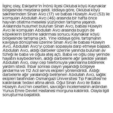
İlginç olay, Eskişehir’in İnönü ilçesi Oklubal köyü Kaynaklar
bölgesinde meydana geldi. İddiaya göre, Oklubal köyü
sakinlerinden Sinan Avcı (17) ve babası Hüseyin Avcı (53) ile
komşuları Abdullah Avcı (46) arasında bir hafta önce
hayvan otlatma meselesi yüzünden tartışma yaşandı.
Aralarında husumet bulunan Sinan Avcı, babası Hüseyin
Avcı ile komşuları Abdullah Avcı arasında bugün de
köpeklerin birbirine saldırması sonucu Kaynaklar köyü
bölgesinde tartışma çıktı. Yine iddiaya göre, tartışmanın
kavgaya dönüşmesi üzerine Sinan Avcı ile babası Hüseyin
Avcı, Abdullah Avcı’yı çoban sopasıyla darp etmeye başladı.
Abdullah Avcı, aldığı darbeler üzerine yanında bulunan av
tüfeği ile baba ve oğula ateş açtı. Baba ve oğlu olay yerinde
hayatını kaybederken, aldığı darbelerle ağır şekilde yaralan
Abdullah Avcı, olayı cep telefonuyla yakınlarına bildirerek
yardım istedi. İhbar sonrası olayın yaşandığı bölgeye
jandarma ve 112 Acil servis ekipleri yönlendirildi. Aldığı
darbelerle ağır yaralandığı belirlenen Abdullah Avcı, sağlık
ekipleri tarafından Osmangazi Üniversitesi Tıp Fakültesi’ne
kaldırılarak tedavi altına alındı. Oğul Sinan Avcı ile Baba
Hüseyin Avcı’nın cesetleri, savcılığın incelemesinin ardından
Yunus Emre Devlet Hastanesi morguna kaldırıldı. Olayla ilgili
soruşturma başlatıldı.