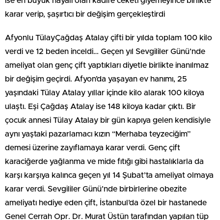
ise en büyük hayali olan kadife ceketi giyemeyince birlikte
karar verip, şaşırtıcı bir değişim gerçekleştirdi
Afyonlu TülayÇağdaş Atalay çifti bir yılda toplam 100 kilo
verdi ve 12 beden inceldi… Geçen yıl Sevgililer Günü’nde
ameliyat olan genç çift yaptıkları diyetle birlikte inanılmaz
bir değişim geçirdi. Afyon’da yaşayan ev hanımı, 25
yaşındaki Tülay Atalay yıllar içinde kilo alarak 100 kiloya
ulaştı. Eşi Çağdaş Atalay ise 148 kiloya kadar çıktı. Bir
çocuk annesi Tülay Atalay bir gün kapıya gelen kendisiyle
aynı yaştaki pazarlamacı kızın “Merhaba teyzeciğim”
demesi üzerine zayıflamaya karar verdi. Genç çift
karaciğerde yağlanma ve mide fıtığı gibi hastalıklarla da
karşı karşıya kalınca geçen yıl 14 Şubat’ta ameliyat olmaya
karar verdi. Sevgililer Günü’nde birbirlerine obezite
ameliyatı hediye eden çift, İstanbul’da özel bir hastanede
Genel Cerrah Opr. Dr. Murat Üstün tarafından yapılan tüp