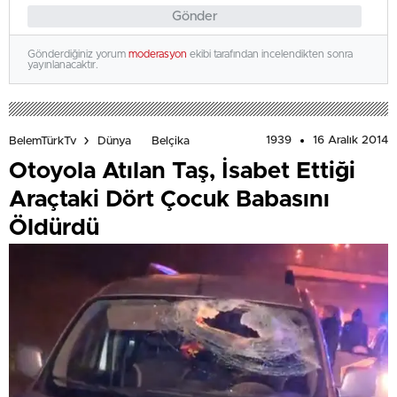
Gönder
Gönderdiğiniz yorum
moderasyon
ekibi tarafından incelendikten sonra
yayınlanacaktır.
1939
16 Aralık 2014
BelemTürkTv
Dünya
Belçika
Otoyola Atılan Taş, İsabet Ettiği
Araçtaki Dört Çocuk Babasını
Öldürdü