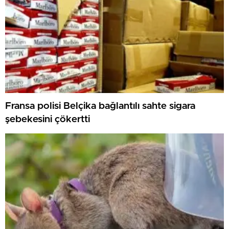
Fransa polisi Belçika bağlantılı sahte sigara
şebekesini çökertti