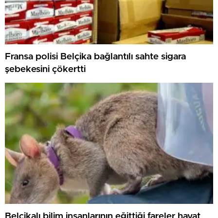
Fransa polisi Belçika bağlantılı sahte sigara
şebekesini çökertti
Belçikalı bilim insanlarının eğittiği fareler hayat