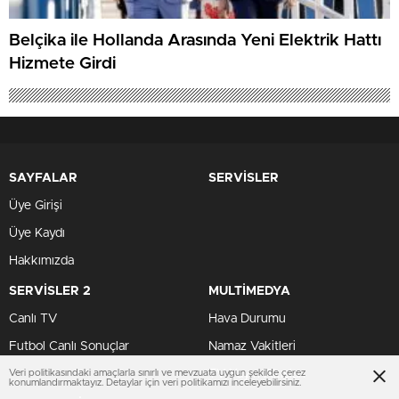
Belçika ile Hollanda Arasında Yeni Elektrik Hattı
Hizmete Girdi
SAYFALAR
SERVİSLER
Üye Girişi
Üye Kaydı
Hakkımızda
SERVİSLER 2
MULTİMEDYA
Canlı TV
Hava Durumu
Futbol Canlı Sonuçlar
Namaz Vakitleri
TV Yayın Akışları
Veri politikasındaki amaçlarla sınırlı ve mevzuata uygun şekilde çerez
konumlandırmaktayız. Detaylar için veri politikamızı inceleyebilirsiniz.