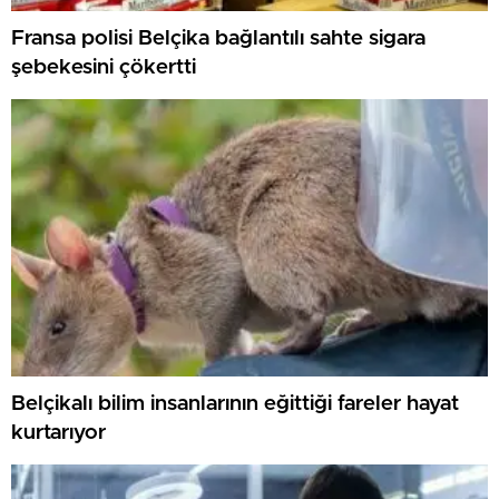
Fransa polisi Belçika bağlantılı sahte sigara
şebekesini çökertti
Belçikalı bilim insanlarının eğittiği fareler hayat
kurtarıyor