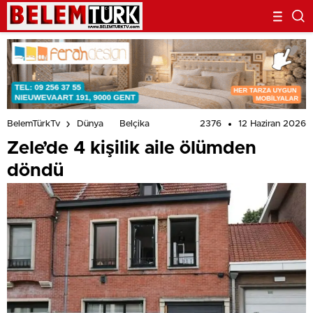
2376
12 Haziran 2026
BelemTürkTv
Dünya
Belçika
Zele’de 4 kişilik aile ölümden
döndü