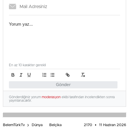
En az 10 karakter gerekli
Gönder
Gönderdiğiniz yorum
moderasyon
ekibi tarafından incelendikten sonra
yayınlanacaktır.
2170
11 Haziran 2026
BelemTürkTv
Dünya
Belçika