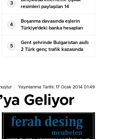
3
resimleri paylaşılan 14
yaşındaki kız çocuğu intihar
etti
Boşanma davasında eşlerin
4
Türkiye’deki banka hesapları
paylaşılır mı?
Gent şehrinde Bulgaristan asıllı
5
2 Türk genç trafik kazasında
yaşamını kaybetti
uştur
Yayınlanma Tarihi: 17 Ocak 2014 01:49
’ya Geliyor