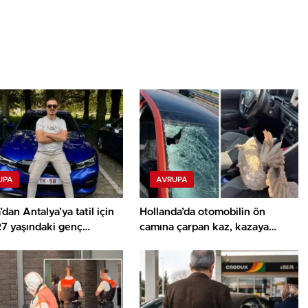
UPA
AVRUPA
’dan Antalya’ya tatil için
Hollanda’da otomobilin ön
27 yaşındaki genç
camına çarpan kaz, kazaya
çi Alper Tuğrul kazada
neden oldu
ı kaybetti