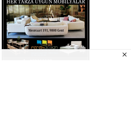
AVRUPA
Belçika’nın Gent şehrinde alkollü