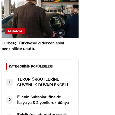
ALMANYA
Gurbetçi Türkiye’ye giderken eşini
benzinlikte unuttu
KATEGORİNİN POPÜLERLERİ
TERÖR ÖRGÜTLERİNE
1
GÜVENLİK DUVARI ENGELİ
Filenin Sultanları finalde
2
İtalya’ya 3-2 yenilerek dünya
ikincisi oldu
Belçika’da İnternette çıplak