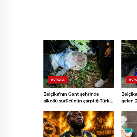
AVRUPA
AVR
Belçika’nın Gent şehrinde
Belçika
alkollü sürücünün çarptığıTürk
gelen 
vatandaşı ağır yaralandı
gurbet
hayatın