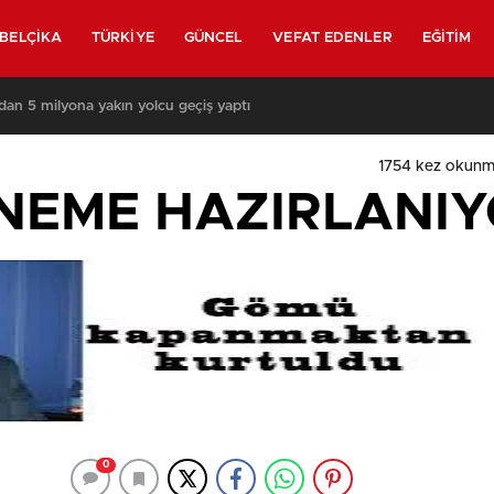
BELÇIKA
TÜRKIYE
GÜNCEL
VEFAT EDENLER
EĞITIM
ından 5 milyona yakın yolcu geçiş yaptı
1754
kez okunm
ÖNEME HAZIRLANI
0