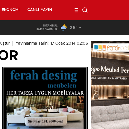
EKONOMI
CANLI YAYIN
İSTANBUL
26°
03:08
/
Brüksel sokaklarında yeniden askerler mi devriye geze
HAFİF YAĞMUR
uştur
Yayınlanma Tarihi: 17 Ocak 2014 02:06
YOR