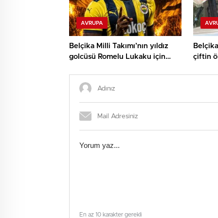
AVRUPA
AVR
Belçika Milli Takımı’nın yıldız
Belçika
golcüsü Romelu Lukaku için
çiftin 
Fenerbahçe ile görüşüyor
iddiası
En az 10 karakter gerekli