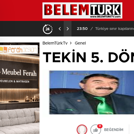
23:50
/
Türkiye sınır kapılar
BelemTürkTv
Genel
TEKİN 5. D
0
BEĞENDİM