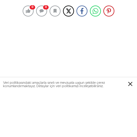
0
0
Veri politikasındaki amaçlarla sınırlı ve mevzuata uygun şekilde çerez
konumlandırmaktayız. Detaylar için veri politikamızı inceleyebilirsiniz.
Turkse Unie çatısı altında faliyetlerini sürdüren Gent Eyad,
göçün 50.yılı kapsamı çerçevesinde yarın ( 03-05-2014 )
De Centrale Kraankinderstrat 2 saat 13:00 ile 17:00 arası
bir etkinlik düzenliyor.