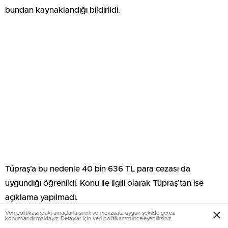
bundan kaynaklandığı bildirildi.
Tüpraş’a bu nedenle 40 bin 636 TL para cezası da
uygundığı öğrenildi. Konu ile ilgili olarak Tüpraş’tan ise
açıklama yapılmadı.
Veri politikasındaki amaçlarla sınırlı ve mevzuata uygun şekilde çerez
konumlandırmaktayız. Detaylar için veri politikamızı inceleyebilirsiniz.