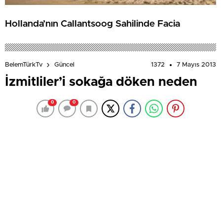
Hollanda’nın Callantsoog Sahilinde Facia
1372
7 Mayıs 2013
BelemTürkTv
Güncel
İzmitliler’i sokağa döken neden
0
0