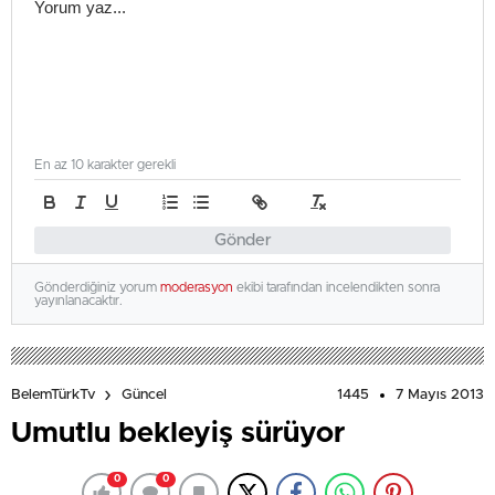
En az 10 karakter gerekli
Gönder
Gönderdiğiniz yorum
moderasyon
ekibi tarafından incelendikten sonra
yayınlanacaktır.
1445
7 Mayıs 2013
BelemTürkTv
Güncel
Umutlu bekleyiş sürüyor
0
0