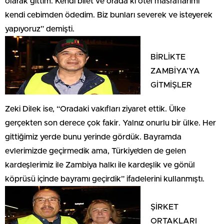
olarak gittim. Kendi bilet ve orada ki otel masraflarımı
kendi cebimden ödedim. Biz bunları severek ve isteyerek
yapıyoruz” demişti.
BİRLİKTE
ZAMBİYA’YA
GİTMİŞLER
Zeki Dilek ise, “Oradaki vakıfları ziyaret ettik. Ülke
gerçekten son derece çok fakir. Yalnız onurlu bir ülke. Her
gittiğimiz yerde bunu yerinde gördük. Bayramda
evlerimizde geçirmedik ama, Türkiye’den de gelen
kardeşlerimiz ile Zambiya halkı ile kardeşlik ve gönül
köprüsü içinde bayramı geçirdik” ifadelerini kullanmıştı.
ŞİRKET
ORTAKLARI