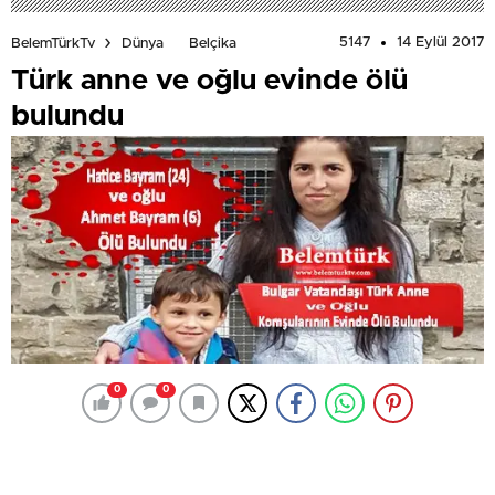
5147
14 Eylül 2017
BelemTürkTv
Dünya
Belçika
Türk anne ve oğlu evinde ölü
bulundu
0
0