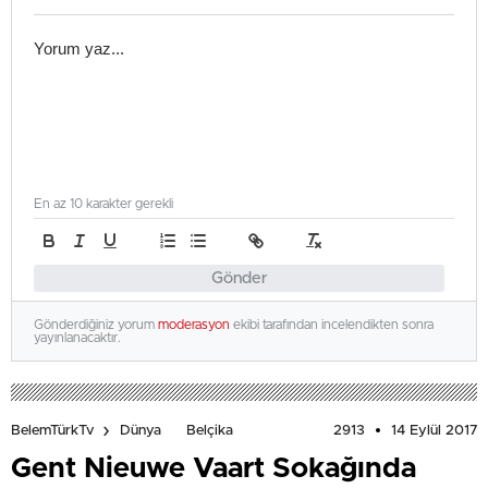
En az 10 karakter gerekli
Gönder
Gönderdiğiniz yorum
moderasyon
ekibi tarafından incelendikten sonra
yayınlanacaktır.
2913
14 Eylül 2017
BelemTürkTv
Dünya
Belçika
Gent Nieuwe Vaart Sokağında