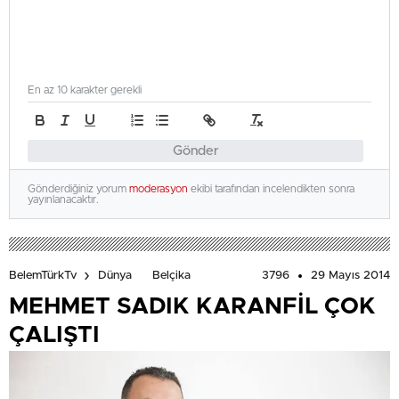
En az 10 karakter gerekli
Gönder
Gönderdiğiniz yorum
moderasyon
ekibi tarafından incelendikten sonra
yayınlanacaktır.
3796
29 Mayıs 2014
BelemTürkTv
Dünya
Belçika
MEHMET SADIK KARANFİL ÇOK
ÇALIŞTI