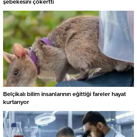
şebekesini çökertti
Belçikalı bilim insanlarının eğittiği fareler hayat
kurtarıyor