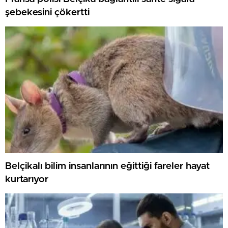
şebekesini çökertti
Belçikalı bilim insanlarının eğittiği fareler hayat
kurtarıyor