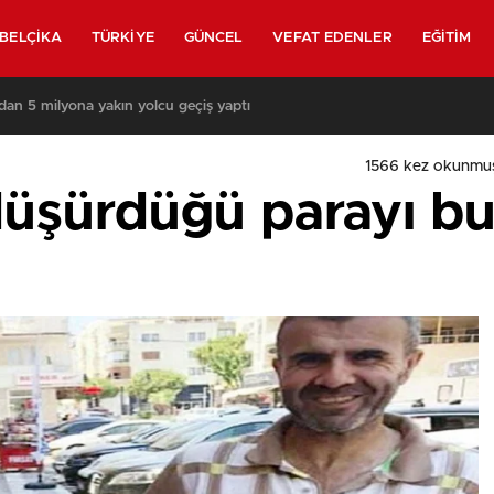
BELÇIKA
TÜRKIYE
GÜNCEL
VEFAT EDENLER
EĞITIM
ından 5 milyona yakın yolcu geçiş yaptı
1566
kez okunmuş
düşürdüğü parayı bu