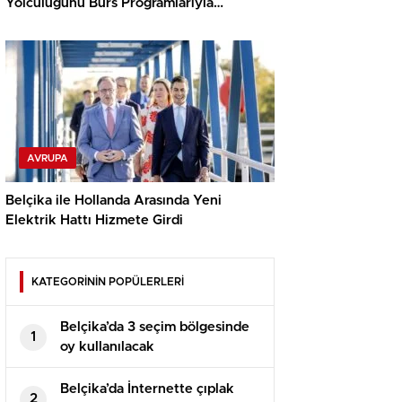
Yolculuğunu Burs Programlarıyla
Destekliyor
AVRUPA
Belçika ile Hollanda Arasında Yeni
Elektrik Hattı Hizmete Girdi
KATEGORİNİN POPÜLERLERİ
Belçika’da 3 seçim bölgesinde
1
oy kullanılacak
Belçika’da İnternette çıplak
2