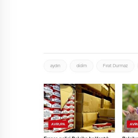
aydın
didim
Fırat Durmaz
AVRUPA
AVR