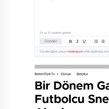
En az 10 karakter gerekli
Gönder
Gönderdiğiniz yorum
moderasyon
ekibi tarafından inc
BelemTürkTv
Dünya
Belçika
Bir Dönem Ga
Futbolcu Sne