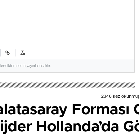
elendikten sonra yayınlanacaktır.
2346
kez okunmuş
latasaray Forması G
ijder Hollanda’da G