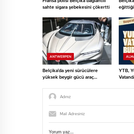
Fransa polisi Belçika bağlantılı
Belçika
sahte sigara şebekesini çökertti
eğittiğ
ANTWERPEN
ALM
Belçika’da yeni sürücülere
YTB, Yu
yüksek beygir gücü araç
Vatanda
sınırlaması geliyor
Yolcul
Program