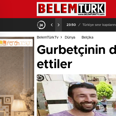
23:50
/
Türkiye sınır kapılar
BelemTürkTv
Dünya
Belçika
Gurbetçinin 
ettiler