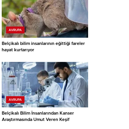
AVRUPA
Belçikalı bilim insanlarının eğittiği fareler
hayat kurtarıyor
AVRUPA
Belçikalı Bilim İnsanlarından Kanser
Araştırmasında Umut Veren Keşif