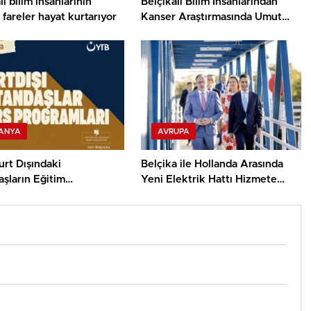
lı bilim insanlarının
Belçikalı Bilim İnsanlarından
i fareler hayat kurtarıyor
Kanser Araştırmasında Umut
Veren Keşif
ANYA
AVRUPA
rt Dışındaki
Belçika ile Hollanda Arasında
şların Eğitim
Yeni Elektrik Hattı Hizmete
uğunu Burs
Girdi
larıyla Destekliyor