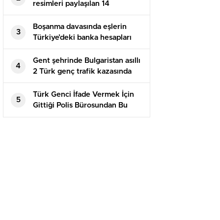
resimleri paylaşılan 14
yaşındaki kız çocuğu intihar
etti
Boşanma davasında eşlerin
3
Türkiye’deki banka hesapları
paylaşılır mı?
Gent şehrinde Bulgaristan asıllı
4
2 Türk genç trafik kazasında
yaşamını kaybetti
Türk Genci İfade Vermek İçin
5
Gittiği Polis Bürosundan Bu
Halde Çıktı