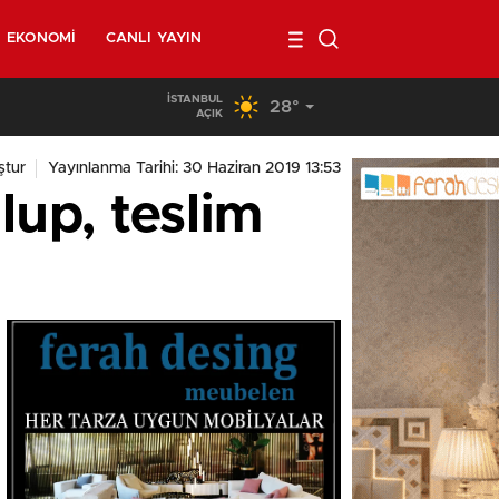
EKONOMI
CANLI YAYIN
İSTANBUL
28°
03:08
/
Brüksel sokaklarında yeniden askerler mi devriye geze
AÇIK
tur
Yayınlanma Tarihi: 30 Haziran 2019 13:53
lup, teslim