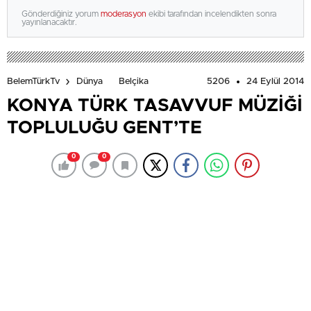
Gönderdiğiniz yorum
moderasyon
ekibi tarafından incelendikten sonra
yayınlanacaktır.
5206
24 Eylül 2014
BelemTürkTv
Dünya
Belçika
KONYA TÜRK TASAVVUF MÜZİĞİ
TOPLULUĞU GENT’TE
0
0