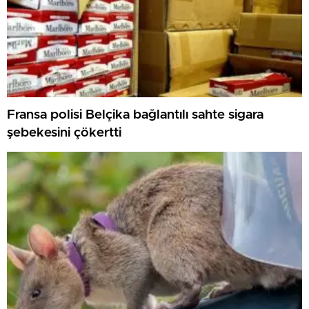
Fransa polisi Belçika bağlantılı sahte sigara
şebekesini çökertti