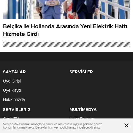
Belçika ile Hollanda Arasında Yeni Elektrik Hattı
Hizmete Girdi
SAYFALAR
SERVİSLER
Üye Girişi
Üye Kaydı
Hakkımızda
SERVİSLER 2
MULTİMEDYA
Canlı TV
Hava Durumu
Veri politikasındaki amaçlarla sınırlı ve mevzuata uygun şekilde çerez
konumlandırmaktayız. Detaylar için veri politikamızı inceleyebilirsiniz.
Futbol Canlı Sonuçlar
Namaz Vakitleri