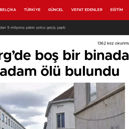
BELÇIKA
TÜRKIYE
GÜNCEL
VEFAT EDENLER
EĞITIM
ından 5 milyona yakın yolcu geçiş yaptı
1362
kez okunmu
g’de boş bir binad
r adam ölü bulundu