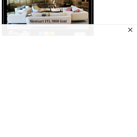
AVRUPA
Belçika ile Hollanda Arasında Yeni
Elektrik Hattı Hizmete Girdi