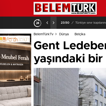
23:50
/
Türkiye sınır kapılar
BelemTürkTv
Dünya
Belçika
Gent Ledeber
yaşındaki bi