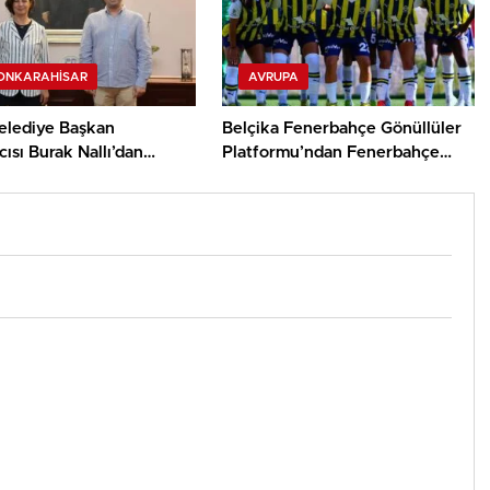
ONKARAHISAR
AVRUPA
elediye Başkan
Belçika Fenerbahçe Gönüllüler
ısı Burak Nallı’dan
Platformu’ndan Fenerbahçe
hir Belediye Başkanı Ayşe
Kadın Futbol Takımı’na Coşkulu
ye ziyaret
Karşılama