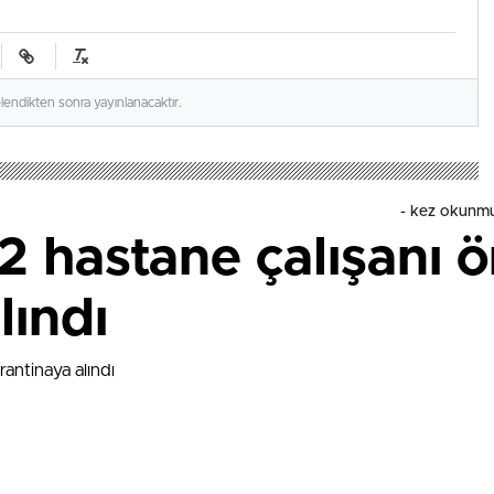
elendikten sonra yayınlanacaktır.
-
kez okunmu
2 hastane çalışanı ö
lındı