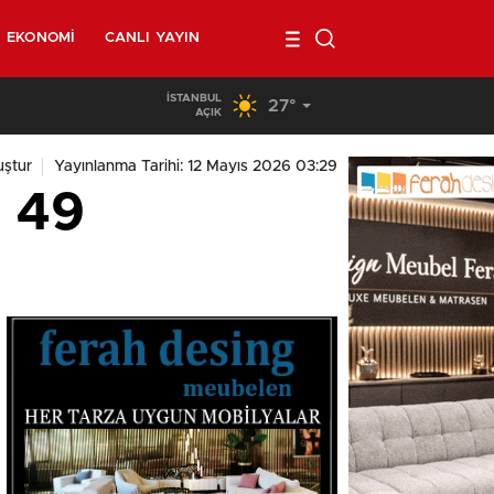
EKONOMI
CANLI YAYIN
İSTANBUL
27°
03:08
/
Brüksel sokaklarında yeniden askerler mi devriye geze
AÇIK
ştur
Yayınlanma Tarihi: 12 Mayıs 2026 03:29
a 49