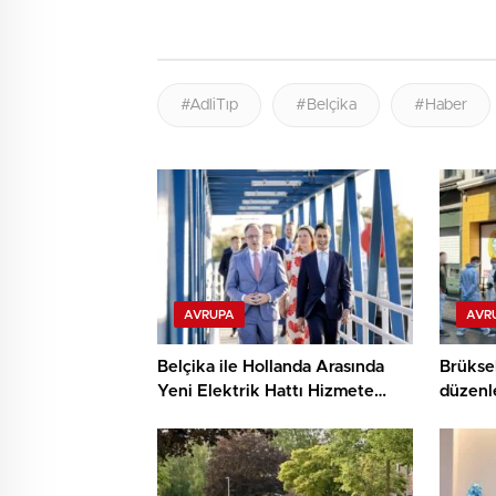
#AdliTıp
#Belçika
#Haber
AVRUPA
AVR
Belçika ile Hollanda Arasında
Brüksel
Yeni Elektrik Hattı Hizmete
düzenl
Girdi
öldürü