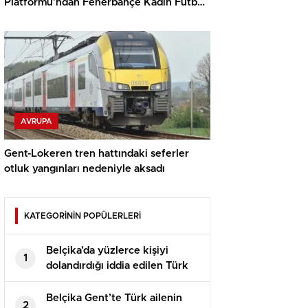
Platformu’ndan Fenerbahçe Kadın Futbol
Takımı’na Coşkulu Karşılama
AVRUPA
Gent-Lokeren tren hattındaki seferler
otluk yangınları nedeniyle aksadı
KATEGORİNİN POPÜLERLERİ
Belçika’da yüzlerce kişiyi
1
dolandırdığı iddia edilen Türk
vatandaşı Ömer K. Türkiye’de
ölü bulundu
Belçika Gent’te Türk ailenin
2