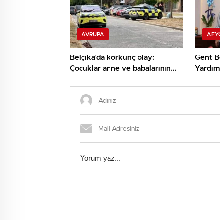
AVRUPA
AFY
Belçika’da korkunç olay:
Gent B
Çocuklar anne ve babalarının
Yardımc
cansız bedenini buldu
Eskişe
Ünlüce’