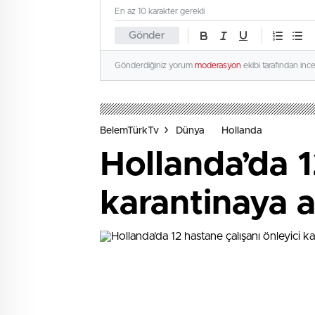
En az 10 karakter gerekli
Gönder
Gönderdiğiniz yorum
moderasyon
ekibi tarafından inc
BelemTürkTv
Dünya
Hollanda
Hollanda’da 1
karantinaya a