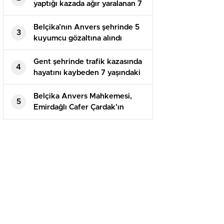
yaptığı kazada ağır yaralanan 7
yaşındaki Bulut Ö. hayatını
kaybetti
Belçika’nın Anvers şehrinde 5
3
kuyumcu gözaltına alındı
Gent şehrinde trafik kazasında
4
hayatını kaybeden 7 yaşındaki
Bulut Özlü toprağa verildi
Belçika Anvers Mahkemesi,
5
Emirdağlı Cafer Çardak’ın
katiline müebbet hapis cezası
verdi