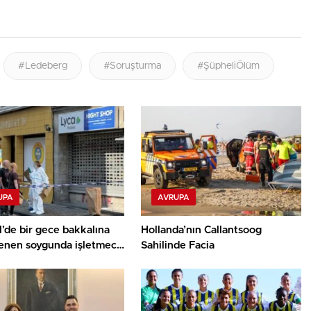
#Ledeberg
#Soruşturma
#ŞüpheliÖlüm
UPA
AVRUPA
’de bir gece bakkalına
Hollanda’nın Callantsoog
enen soygunda işletmeci
Sahilinde Facia
ldü