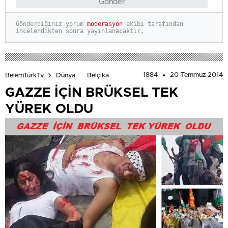
Gönder
Gönderdiğiniz yorum
moderasyon
ekibi tarafından
incelendikten sonra yayınlanacaktır.
1884
20 Temmuz 2014
BelemTürkTv
Dünya
Belçika
GAZZE İÇİN BRÜKSEL TEK
YÜREK OLDU