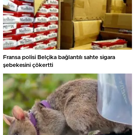
Fransa polisi Belçika bağlantılı sahte sigara
şebekesini çökertti