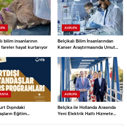
UPA
AVRUPA
lı bilim insanlarının
Belçikalı Bilim İnsanlarından
i fareler hayat kurtarıyor
Kanser Araştırmasında Umut
Veren Keşif
ANYA
AVRUPA
rt Dışındaki
Belçika ile Hollanda Arasında
şların Eğitim
Yeni Elektrik Hattı Hizmete
uğunu Burs
Girdi
larıyla Destekliyor