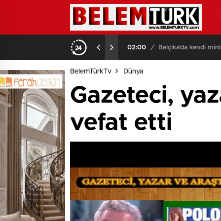
am hayatını kaybetti
01:13
/
Avrupalıların yarısında
BelemTürkTv
Dünya
Gazeteci, yaz
vefat etti