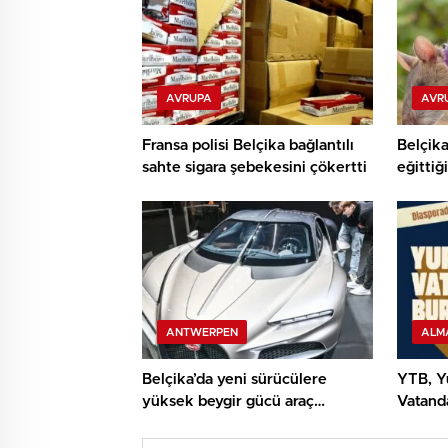
AVRUPA
AVR
Fransa polisi Belçika bağlantılı
Belçika
sahte sigara şebekesini çökertti
eğittiğ
ANTWERPEN
ALM
Belçika’da yeni sürücülere
YTB, Yu
yüksek beygir gücü araç
Vatanda
sınırlaması geliyor
Yolcul
Program