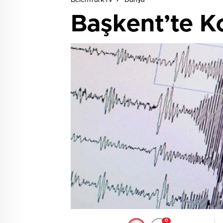
BelemTürkTv
Dünya
Başkent’te 
0