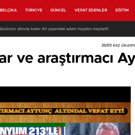
BELÇIKA
TÜRKIYE
GÜNCEL
VEFAT EDENLER
EĞITIM
n fazlası AB’nin genişlemesini istiyor
3689
kez okunm
ar ve araştırmacı A