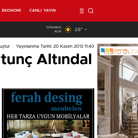
EKONOMI
CANLI YAYIN
İSTANBUL
28°
00:45
/
Fransa’da güvenoyu alamayan hükümet düştü
AÇIK
uştur
Yayınlanma Tarihi: 20 Kasım 2013 11:40
ytunç Altındal