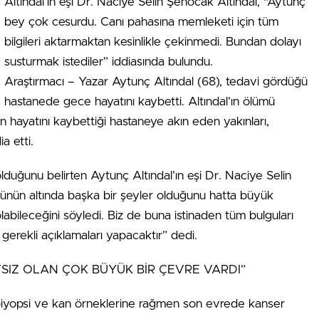
Altındal’ın eşi Dr. Naciye Selin Şenocak Altındal, “Aytunç
bey çok cesurdu. Canı pahasına memleketi için tüm
bilgileri aktarmaktan kesinlikle çekinmedi. Bundan dolayı
susturmak istediler” iddiasında bulundu.
Araştırmacı – Yazar Aytunç Altındal (68), tedavi gördüğü
hastanede gece hayatını kaybetti. Altındal’ın ölümü
n hayatını kaybettiği hastaneye akın eden yakınları,
a etti.
olduğunu belirten Aytunç Altındal’ın eşi Dr. Naciye Selin
münün altında başka bir şeyler olduğunu hatta büyük
labileceğini söyledi. Biz de buna istinaden tüm bulguları
 gerekli açıklamaları yapacaktır” dedi.
SIZ OLAN ÇOK BÜYÜK BİR ÇEVRE VARDI”
 biyopsi ve kan örneklerine rağmen son evrede kanser