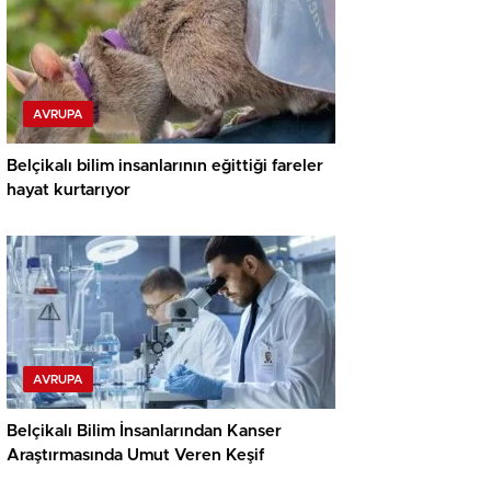
AVRUPA
Belçikalı bilim insanlarının eğittiği fareler
hayat kurtarıyor
AVRUPA
Belçikalı Bilim İnsanlarından Kanser
Araştırmasında Umut Veren Keşif