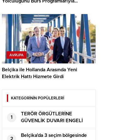
Yolculuğunu Burs Programlarıyla
Destekliyor
AVRUPA
Belçika ile Hollanda Arasında Yeni
Elektrik Hattı Hizmete Girdi
KATEGORİNİN POPÜLERLERİ
TERÖR ÖRGÜTLERİNE
1
GÜVENLİK DUVARI ENGELİ
Belçika’da 3 seçim bölgesinde
2