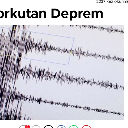
2237
kez okunmu
Korkutan Deprem
0