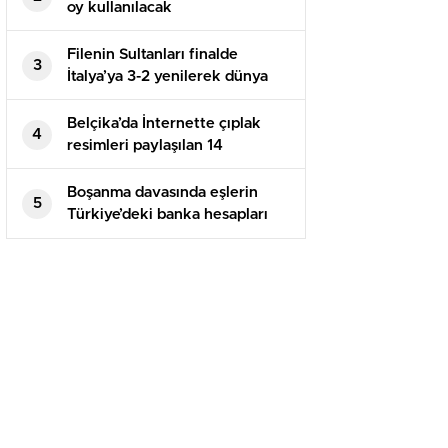
oy kullanılacak
Filenin Sultanları finalde
3
İtalya’ya 3-2 yenilerek dünya
ikincisi oldu
Belçika’da İnternette çıplak
4
resimleri paylaşılan 14
yaşındaki kız çocuğu intihar
etti
Boşanma davasında eşlerin
5
Türkiye’deki banka hesapları
paylaşılır mı?