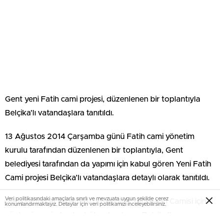
Gent yeni Fatih cami projesi, düzenlenen bir toplantıyla
Belçika’lı vatandaşlara tanıtıldı.
13 Ağustos 2014 Çarşamba günü Fatih cami yönetim
kurulu tarafından düzenlenen bir toplantıyla, Gent
belediyesi tarafından da yapımı için kabul gören Yeni Fatih
Cami projesi Belçika’lı vatandaşlara detaylı olarak tanıtıldı.
Veri politikasındaki amaçlarla sınırlı ve mevzuata uygun şekilde çerez
Gent şehrinde yapılması düşünülen Yeni Fatih Camisi için
konumlandırmaktayız. Detaylar için veri politikamızı inceleyebilirsiniz.
günler öncesinden bu bölgede oturan Belçika’lı