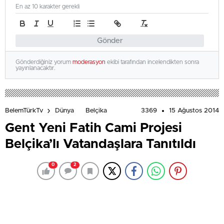
En az 10 karakter gerekli
Gönder
Gönderdiğiniz yorum
moderasyon
ekibi tarafından incelendikten sonra
yayınlanacaktır.
3369
15 Ağustos 2014
BelemTürkTv
Dünya
Belçika
Gent Yeni Fatih Cami Projesi
Belçika’lı Vatandaşlara Tanıtıldı
0
2