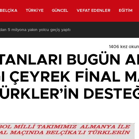
BELÇIKA
TÜRKIYE
GÜNCEL
VEFAT EDENLER
EĞITIM
nda yeniden askerler mi devriye gezecek?
1406
kez okun
LTANLARI BUGÜN A
 ÇEYREK FİNAL M
TÜRKLER’İN DESTEĞ