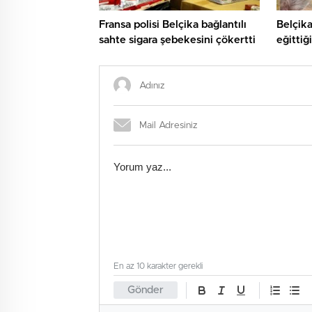
Fransa polisi Belçika bağlantılı
Belçika
sahte sigara şebekesini çökertti
eğittiğ
En az 10 karakter gerekli
Gönder