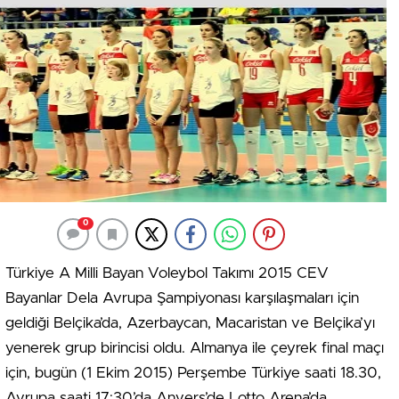
0
Türkiye A Milli Bayan Voleybol Takımı 2015 CEV
Bayanlar Dela Avrupa Şampiyonası karşılaşmaları için
geldiği Belçika’da, Azerbaycan, Macaristan ve Belçika’yı
yenerek grup birincisi oldu. Almanya ile çeyrek final maçı
için, bugün (1 Ekim 2015) Perşembe Türkiye saati 18.30,
Avrupa saati 17:30’da Anvers’de Lotto Arena’da