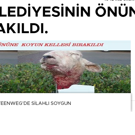
LEDİYESİNİN ÖNÜ
AKILDI.
EENWEG’DE SİLAHLI SOYGUN
EENWEG’DE SİLAHLI SOYGUN
etaylar için veri politikamızı inceleyebilirsiniz.