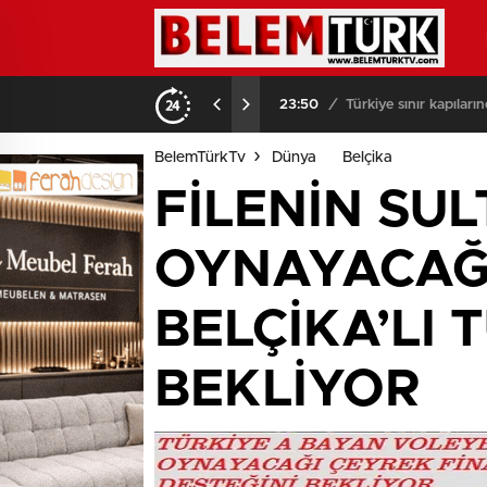
ı
03:08
/
Brüksel sokakları
BelemTürkTv
Dünya
Belçika
FİLENİN SU
OYNAYACAĞI
BELÇİKA’LI 
BEKLİYOR