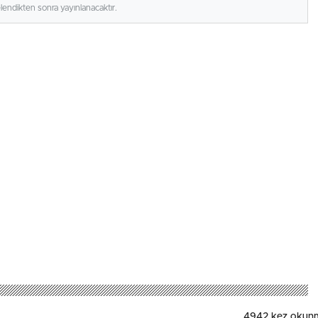
elendikten sonra yayınlanacaktır.
4942
kez okun