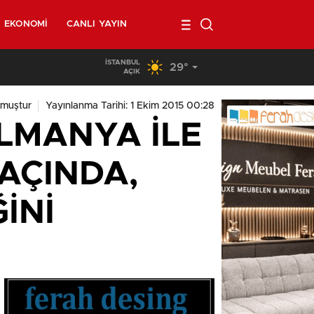
EKONOMI
CANLI YAYIN
İSTANBUL
29°
02:00
/
Belçika’da kendi minibüsünün altında kalan 40 yaşın
AÇIK
muştur
Yayınlanma Tarihi: 1 Ekim 2015 00:28
LMANYA İLE
AÇINDA,
İNİ