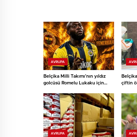
AVRUPA
AVR
Belçika Milli Takımı’nın yıldız
Belçika
golcüsü Romelu Lukaku için
çiftin 
Fenerbahçe ile görüşüyor
iddiası
AVRUPA
AVR