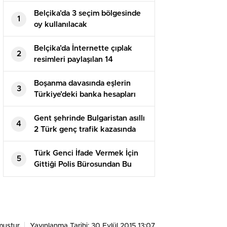
Belçika’da 3 seçim bölgesinde
1
oy kullanılacak
Belçika’da İnternette çıplak
2
resimleri paylaşılan 14
yaşındaki kız çocuğu intihar
etti
Boşanma davasında eşlerin
3
Türkiye’deki banka hesapları
paylaşılır mı?
Gent şehrinde Bulgaristan asıllı
4
2 Türk genç trafik kazasında
yaşamını kaybetti
Türk Genci İfade Vermek İçin
5
Gittiği Polis Bürosundan Bu
Halde Çıktı
muştur
Yayınlanma Tarihi: 30 Eylül 2015 13:07