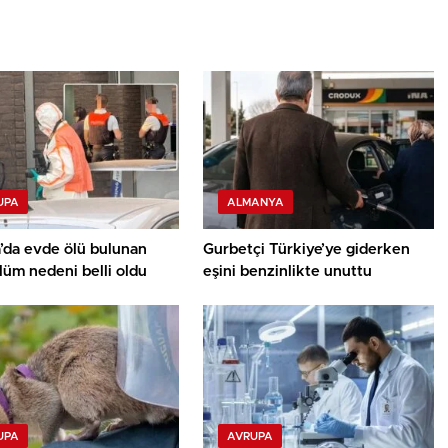
UPA
ALMANYA
’da evde ölü bulunan
Gurbetçi Türkiye’ye giderken
ölüm nedeni belli oldu
eşini benzinlikte unuttu
UPA
AVRUPA