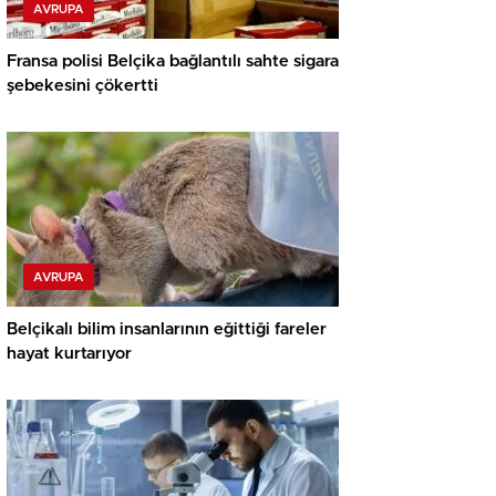
AVRUPA
Fransa polisi Belçika bağlantılı sahte sigara
şebekesini çökertti
AVRUPA
Belçikalı bilim insanlarının eğittiği fareler
hayat kurtarıyor