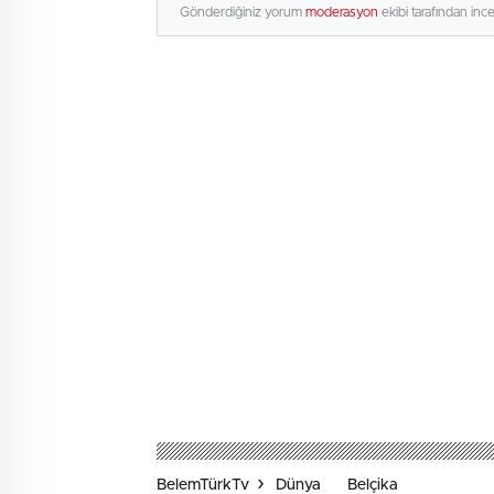
Gönderdiğiniz yorum
moderasyon
ekibi tarafından inc
BelemTürkTv
Dünya
Belçika