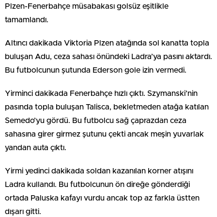
Plzen-Fenerbahçe müsabakası golsüz eşitlikle
tamamlandı.
Altıncı dakikada Viktoria Plzen atağında sol kanatta topla
buluşan Adu, ceza sahası önündeki Ladra’ya pasını aktardı.
Bu futbolcunun şutunda Ederson gole izin vermedi.
Yirminci dakikada Fenerbahçe hızlı çıktı. Szymanski’nin
pasında topla buluşan Talisca, bekletmeden atağa katılan
Semedo’yu gördü. Bu futbolcu sağ çaprazdan ceza
sahasına girer girmez şutunu çekti ancak meşin yuvarlak
yandan auta çıktı.
Yirmi yedinci dakikada soldan kazanılan korner atışını
Ladra kullandı. Bu futbolcunun ön direğe gönderdiği
ortada Paluska kafayı vurdu ancak top az farkla üstten
dışarı gitti.