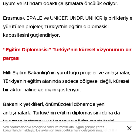
uyum ve istihdam odaklı çalışmalara öncülük ediyor.
Erasmus+, EPALE ve UNICEF, UNDP, UNHCR iş birlikleriyle
yürütülen projeler, Türkiye’nin eğitim diplomasisi
kapasitesini güçlendiriyor.
“Eğitim Diplomasisi” Türkiye’nin küresel vizyonunun bir
parçası
Millî Eğitim Bakanlığı’nın yürüttüğü projeler ve anlaşmalar,
Türkiye’nin eğitim alanında sadece bölgesel değil, küresel
bir aktör haline geldiğini gösteriyor.
Bakanlık yetkilileri, önümüzdeki dönemde yeni
anlaşmalarla Türkiye’nin eğitim diplomasisini daha da
kurumsallaştırmayı ve kapsayıcı eğitim modellerini
Veri politikasındaki amaçlarla sınırlı ve mevzuata uygun şekilde çerez
uluslararası alanda yaygınlaştırmayı hedeflediklerini
konumlandırmaktayız. Detaylar için veri politikamızı inceleyebilirsiniz.