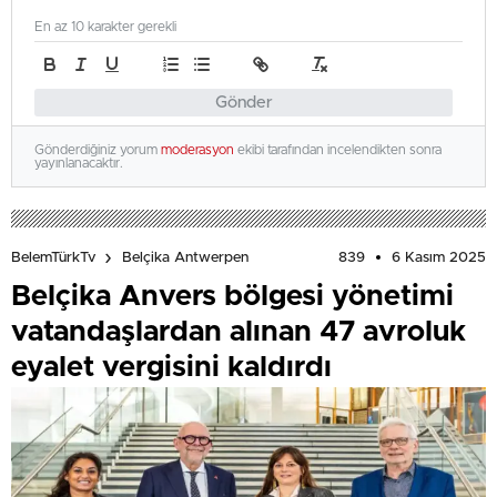
En az 10 karakter gerekli
Gönder
Gönderdiğiniz yorum
moderasyon
ekibi tarafından incelendikten sonra
yayınlanacaktır.
839
6 Kasım 2025
BelemTürkTv
Belçika Antwerpen
Belçika Anvers bölgesi yönetimi
vatandaşlardan alınan 47 avroluk
eyalet vergisini kaldırdı