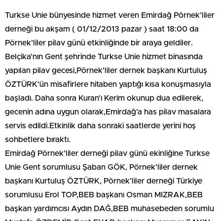
Turkse Unie bünyesinde hizmet veren Emirdağ Pörnek’liler
derneği bu akşam ( 01/12/2013 pazar ) saat 18:00 da
Pörnek’liler pilav günü etkinliğinde bir araya geldiler.
Belçika’nın Gent şehrinde Turkse Unie hizmet binasında
yapılan pilav gecesi,Pörnek’liler dernek başkanı Kurtuluş
ÖZTÜRK’ün misafirlere hitaben yaptığı kısa konuşmasıyla
başladı. Daha sonra Kuran’ı Kerim okunup dua edilerek,
gecenin adına uygun olarak,Emirdağ’a has pilav masalara
servis edildi.Etkinlik daha sonraki saatlerde yerini hoş
sohbetlere bıraktı.
Emirdağ Pörnek’liler derneği pilav günü ekinliğine Turkse
Unie Gent sorumlusu Şaban GÖK, Pörnek’liler dernek
başkanı Kurtuluş ÖZTÜRK, Pörnek’liler derneği Türkiye
sorumlusu Erol TOP,BEB başkanı Osman MIZRAK,BEB
başkan yardımcısı Aydın DAĞ,BEB muhasebeden sorumlu