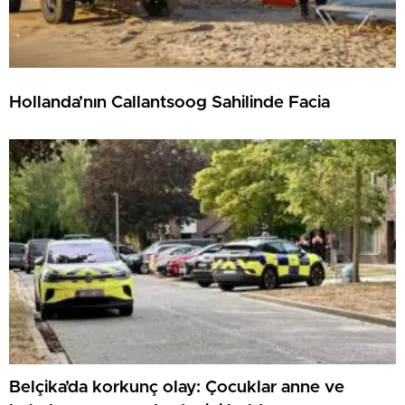
Hollanda’nın Callantsoog Sahilinde Facia
Belçika’da korkunç olay: Çocuklar anne ve