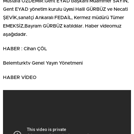
Mustafa ÖZDEMİR.Gent EYAD başkanı Muammer SAYIN,
Gent EYAD yönetim kurulu üyesi Halil GÜRBÜZ ve Necati
ŞEVİK,sanatçi Ankaralı FEDAİL, Kermez müdürü Tümer
EMEKSİZ,Bayram GÜRBÜZ katıldılar. Haber videomuz
aşağıdadır.
HABER : Cihan ÇÖL
Belemturktv Genel Yayın Yönetmeni
HABER VİDEO