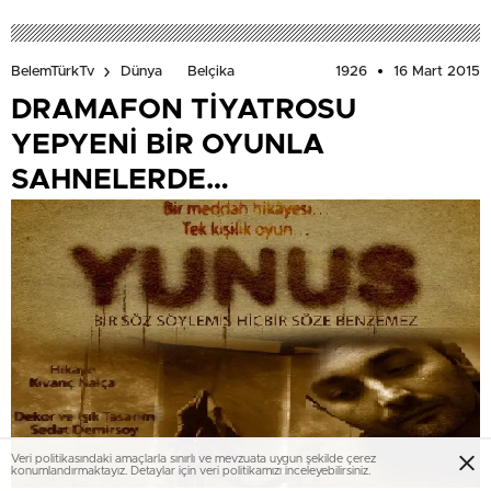
1926
16 Mart 2015
BelemTürkTv
Dünya
Belçika
DRAMAFON TİYATROSU
YEPYENİ BİR OYUNLA
SAHNELERDE…
Veri politikasındaki amaçlarla sınırlı ve mevzuata uygun şekilde çerez
konumlandırmaktayız. Detaylar için veri politikamızı inceleyebilirsiniz.