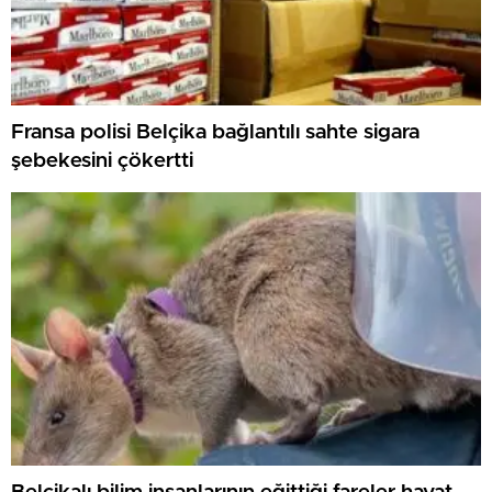
Fransa polisi Belçika bağlantılı sahte sigara
şebekesini çökertti