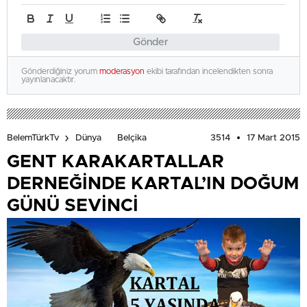
Gönder
Gönderdiğiniz yorum
moderasyon
ekibi tarafından incelendikten sonra
yayınlanacaktır.
3514
17 Mart 2015
BelemTürkTv
Dünya
Belçika
GENT KARAKARTALLAR
DERNEĞİNDE KARTAL’IN DOĞUM
GÜNÜ SEVİNCİ