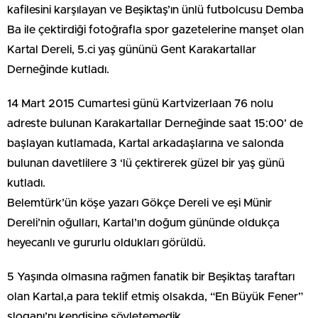
kafilesini karşılayan ve Beşiktaş’ın ünlü futbolcusu Demba
Ba ile çektirdiği fotoğrafla spor gazetelerine manşet olan
Kartal Dereli, 5.ci yaş gününü Gent Karakartallar
Derneğinde kutladı.
14 Mart 2015 Cumartesi günü Kartvizerlaan 76 nolu
adreste bulunan Karakartallar Derneğinde saat 15:00’ de
başlayan kutlamada, Kartal arkadaşlarına ve salonda
bulunan davetlilere 3 ‘lü çektirerek güzel bir yaş günü
kutladı.
Belemtürk’ün köşe yazarı Gökçe Dereli ve eşi Münir
Dereli’nin oğulları, Kartal’ın doğum gününde oldukça
heyecanlı ve gururlu oldukları görüldü.
5 Yaşında olmasına rağmen fanatik bir Beşiktaş taraftarı
olan Kartal,a para teklif etmiş olsakda, “En Büyük Fener”
sloganı’nı kendisine söyletemedik.