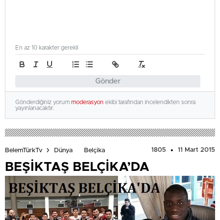
En az 10 karakter gerekli
Gönder
Gönderdiğiniz yorum
moderasyon
ekibi tarafından incelendikten sonra
yayınlanacaktır.
1805
11 Mart 2015
BelemTürkTv
Dünya
Belçika
BEŞİKTAŞ BELÇİKA’DA