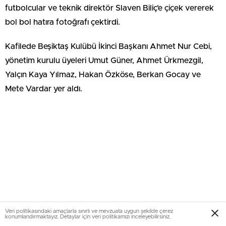
futbolcular ve teknik direktör Slaven Biliç’e çiçek vererek
bol bol hatıra fotoğrafı çektirdi.
Kafilede Beşiktaş Kulübü İkinci Başkanı Ahmet Nur Cebi,
yönetim kurulu üyeleri Umut Güner, Ahmet Ürkmezgil,
Yalçın Kaya Yılmaz, Hakan Özköse, Berkan Gocay ve
Mete Vardar yer aldı.
Veri politikasındaki amaçlarla sınırlı ve mevzuata uygun şekilde çerez
konumlandırmaktayız. Detaylar için veri politikamızı inceleyebilirsiniz.