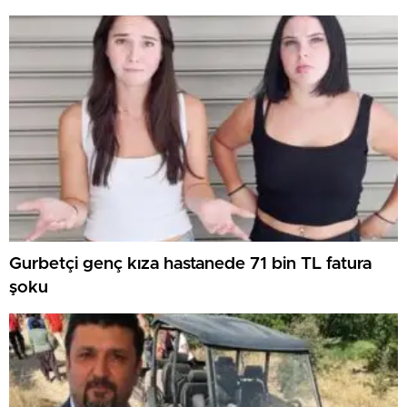
Gurbetçi genç kıza hastanede 71 bin TL fatura
şoku