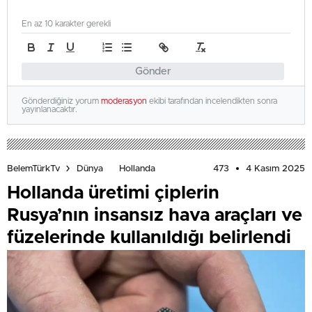
En az 10 karakter gerekli
Gönder
Gönderdiğiniz yorum
moderasyon
ekibi tarafından incelendikten sonra
yayınlanacaktır.
473
4 Kasım 2025
BelemTürkTv
Dünya
Hollanda
Hollanda üretimi çiplerin
Rusya’nın insansız hava araçları ve
füzelerinde kullanıldığı belirlendi