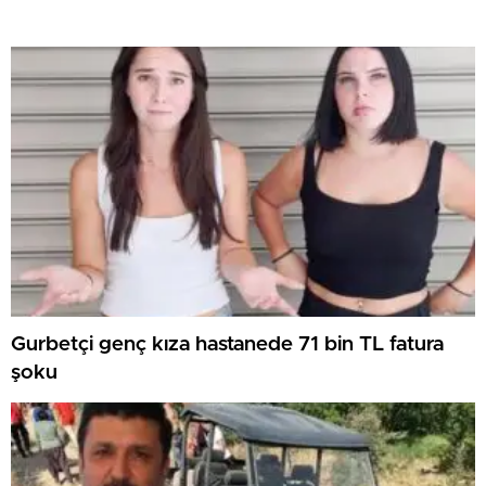
Gurbetçi genç kıza hastanede 71 bin TL fatura
şoku