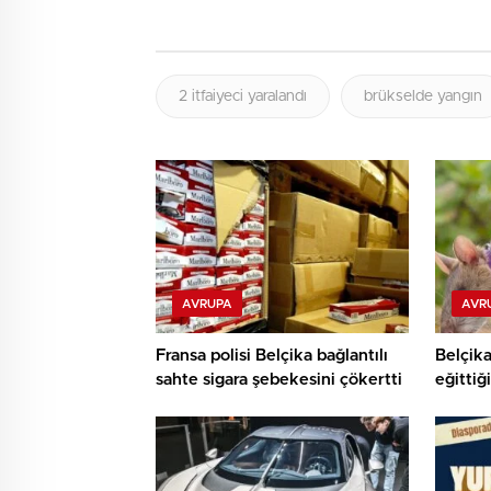
2 itfaiyeci yaralandı
brükselde yangın
AVRUPA
AVR
Fransa polisi Belçika bağlantılı
Belçika
sahte sigara şebekesini çökertti
eğittiğ