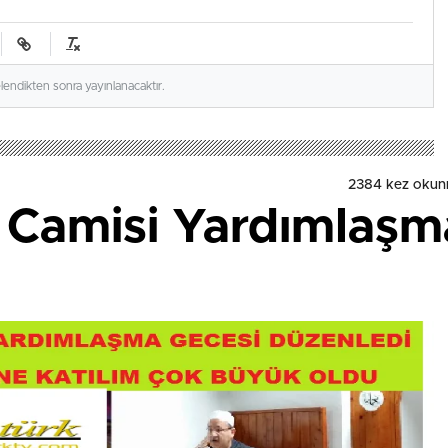
elendikten sonra yayınlanacaktır.
2384
kez okun
h Camisi Yardımlaşm