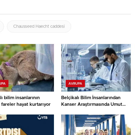
Chausseed Haecht caddesi
UPA
AVRUPA
lı bilim insanlarının
Belçikalı Bilim İnsanlarından
i fareler hayat kurtarıyor
Kanser Araştırmasında Umut
Veren Keşif