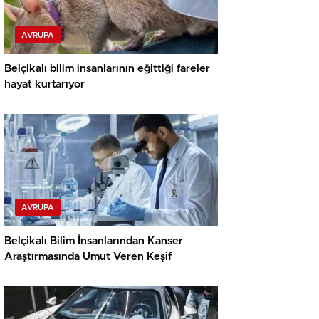
AVRUPA
Belçikalı bilim insanlarının eğittiği fareler
hayat kurtarıyor
AVRUPA
Belçikalı Bilim İnsanlarından Kanser
Araştırmasında Umut Veren Keşif