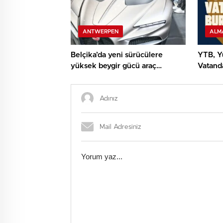
ANTWERPEN
ALM
Belçika’da yeni sürücülere
YTB, Yu
yüksek beygir gücü araç
Vatanda
sınırlaması geliyor
Yolcul
Program