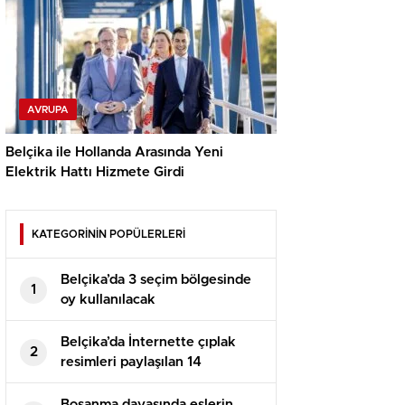
AVRUPA
Belçika ile Hollanda Arasında Yeni
Elektrik Hattı Hizmete Girdi
KATEGORİNİN POPÜLERLERİ
Belçika’da 3 seçim bölgesinde
1
oy kullanılacak
Belçika’da İnternette çıplak
2
resimleri paylaşılan 14
yaşındaki kız çocuğu intihar
etti
Boşanma davasında eşlerin