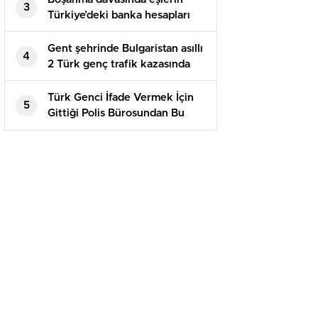
3
Türkiye’deki banka hesapları
paylaşılır mı?
Gent şehrinde Bulgaristan asıllı
4
2 Türk genç trafik kazasında
yaşamını kaybetti
Türk Genci İfade Vermek İçin
5
Gittiği Polis Bürosundan Bu
Halde Çıktı