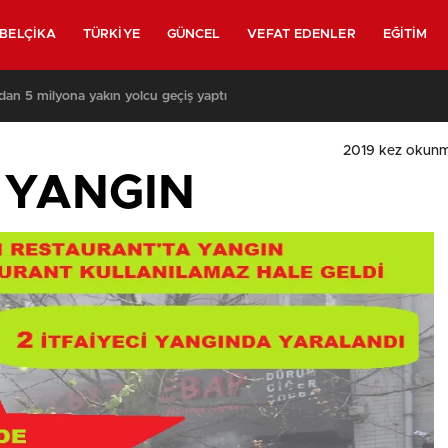
BELÇIKA
TÜRKIYE
GÜNCEL
VEFAT EDENLER
EĞITIM
 yeniden askerler mi devriye gezecek?
2019
kez okunm
 YANGIN