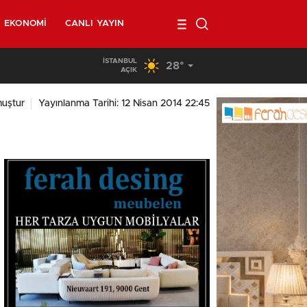
EKONOMI
CANLI YAYIN
İSTANBUL
28°
02:00
/
Belçika’da kendi minibüsünün altında kalan 40 yaşında
AÇIK
uştur
Yayınlanma Tarihi: 12 Nisan 2014 22:45