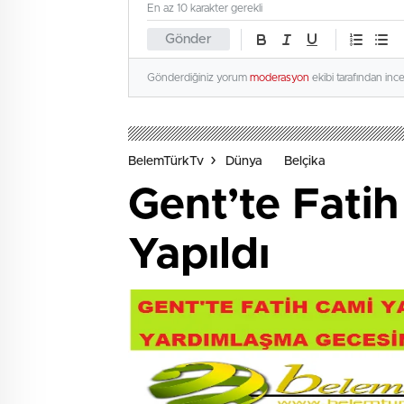
En az 10 karakter gerekli
Gönder
Gönderdiğiniz yorum
moderasyon
ekibi tarafından inc
BelemTürkTv
Dünya
Belçika
Gent’te Fati
Yapıldı