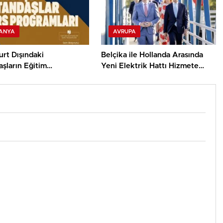
ANYA
AVRUPA
rt Dışındaki
Belçika ile Hollanda Arasında
şların Eğitim
Yeni Elektrik Hattı Hizmete
uğunu Burs
Girdi
larıyla Destekliyor