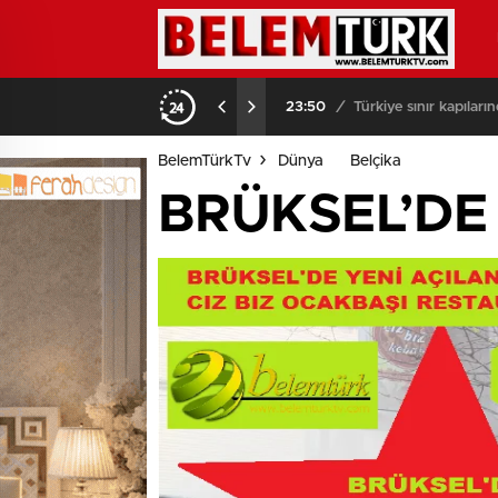
03:08
/
Brüksel sokaklarında
BelemTürkTv
Dünya
Belçika
BRÜKSEL’DE