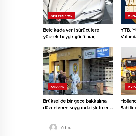
ANTWERPEN
ALM
Belçika’da yeni sürücülere
YTB, Yu
yüksek beygir gücü araç
Vatanda
sınırlaması geliyor
Yolcul
Program
AVRUPA
AVR
Brüksel’de bir gece bakkalına
Holland
düzenlenen soygunda işletmeci
Sahilin
öldürüldü