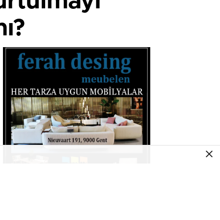
urtulmayı
mı?