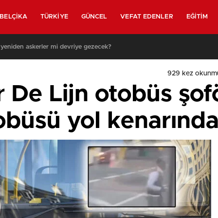
BELÇIKA
TÜRKIYE
GÜNCEL
VEFAT EDENLER
EĞITIM
 yeniden askerler mi devriye gezecek?
929
kez okunmu
r De Lijn otobüs şof
tobüsü yol kenarınd