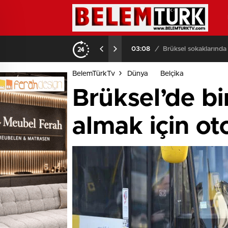
03:08
/
Brüksel sokaklarında
BelemTürkTv
Dünya
Belçika
Brüksel’de bi
almak için o