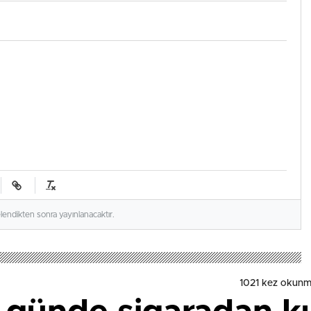
elendikten sonra yayınlanacaktır.
1021
kez okunm