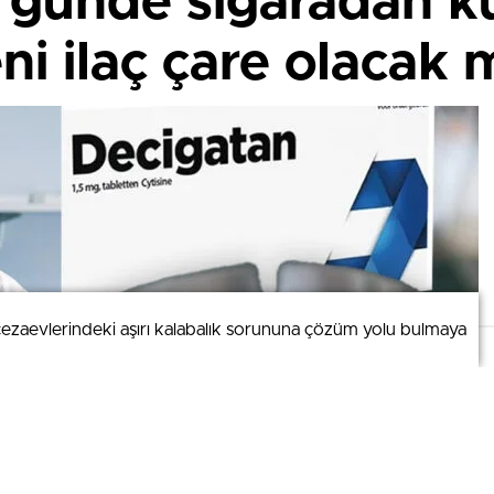
5 günde sigaradan k
i ilaç çare olacak 
 cezaevlerindeki aşırı kalabalık sorununa çözüm yolu bulmaya
 cezaevlerindeki aşırı kalabalık sorununa çözüm yolu bulmaya
etaylar için veri politikamızı inceleyebilirsiniz.