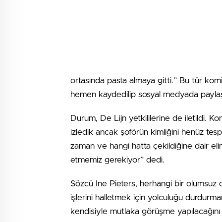
ortasında pasta almaya gitti.” Bu tür ko
hemen kaydedilip sosyal medyada paylaşı
Durum, De Lijn yetkililerine de iletildi. K
izledik ancak şoförün kimliğini henüz tes
zaman ve hangi hatta çekildiğine dair el
etmemiz gerekiyor” dedi.
Sözcü Ine Pieters, herhangi bir olumsuz 
işlerini halletmek için yolculuğu durdurman
kendisiyle mutlaka görüşme yapılacağını ifa