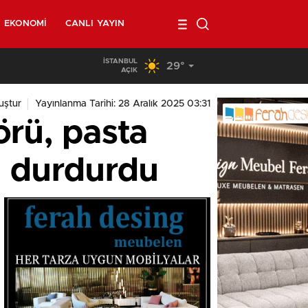
EKONOMI
CANLI YAYIN
İSTANBUL
29°
02:00
/
Belçika’da kendi minibüsünün altında kalan 40 yaşında
AÇIK
ştur
Yayınlanma Tarihi: 28 Aralık 2025 03:31
örü, pasta
a durdurdu