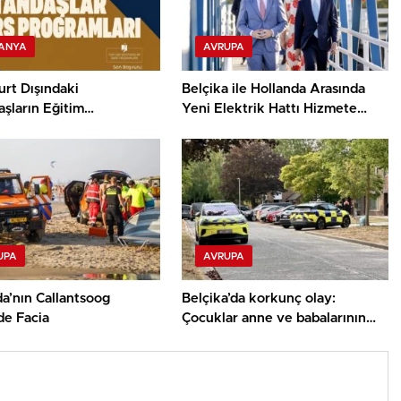
ANYA
AVRUPA
rt Dışındaki
Belçika ile Hollanda Arasında
şların Eğitim
Yeni Elektrik Hattı Hizmete
uğunu Burs
Girdi
larıyla Destekliyor
UPA
AVRUPA
a’nın Callantsoog
Belçika’da korkunç olay:
de Facia
Çocuklar anne ve babalarının
cansız bedenini buldu