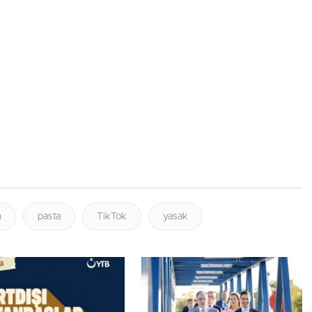
m
pasta
TikTok
yasak