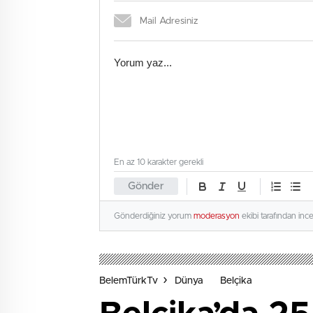
En az 10 karakter gerekli
Gönder
Gönderdiğiniz yorum
moderasyon
ekibi tarafından inc
BelemTürkTv
Dünya
Belçika