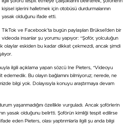
ilgili şoförü tespit etmeye çalıştıklarını belirterek, şoförlerin
kişisel işlerini halletmek için otobüsü durdurmalarının
yasak olduğunu ifade etti.
TikTok ve Facebook’ta bugün paylaşılan Brüksel’den bir
videoda insanlar şu yorumu yapıyor: “Şoför, yolculuğun
mik olaylar eskiden bu kadar dikkat çekmezdi, ancak şimdi
lıyor.
onuyla ilgili açıklama yapan sözcü Ine Pieters, “Videoyu
pit edemedik. Bu olayın bağlamını bilmiyoruz; nerede, ne
imizde bilgi yok. Dolayısıyla konuyu araştırmaya devam
durum yaşanmadığını özellikle vurguladı. Ancak şoförlerin
ın yasak olduğunu belirtti. Şoförün kimliği tespit edilirse
de eden Pieters, olası yaptırımlarla ilgili şu anda bilgi