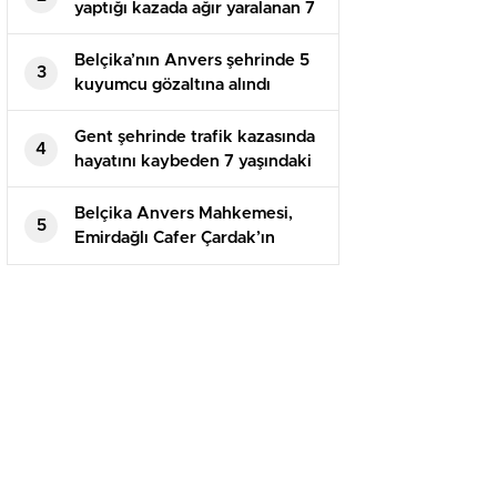
yaptığı kazada ağır yaralanan 7
yaşındaki Bulut Ö. hayatını
kaybetti
Belçika’nın Anvers şehrinde 5
3
kuyumcu gözaltına alındı
Gent şehrinde trafik kazasında
4
hayatını kaybeden 7 yaşındaki
Bulut Özlü toprağa verildi
Belçika Anvers Mahkemesi,
5
Emirdağlı Cafer Çardak’ın
katiline müebbet hapis cezası
verdi