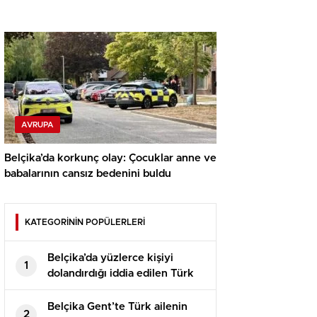
AVRUPA
Belçika’da korkunç olay: Çocuklar anne ve
babalarının cansız bedenini buldu
KATEGORİNİN POPÜLERLERİ
Belçika’da yüzlerce kişiyi
1
dolandırdığı iddia edilen Türk
vatandaşı Ömer K. Türkiye’de
ölü bulundu
Belçika Gent’te Türk ailenin
2