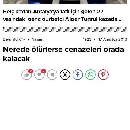
Belçika’dan Antalya’ya tatil için gelen 27
yaşındaki genç gurbetçi Alper Tuğrul kazada
hayatını kaybetti
1923
17 Ağustos 2013
BelemTürkTv
Yaşam
Nerede ölürlerse cenazeleri orada
kalacak
0
0