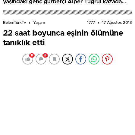
yaşındaki genç gurbetçi Alper Tuğrul kazada
hayatını kaybetti
1777
17 Ağustos 2013
BelemTürkTv
Yaşam
22 saat boyunca eşinin ölümüne
tanıklık etti
0
0