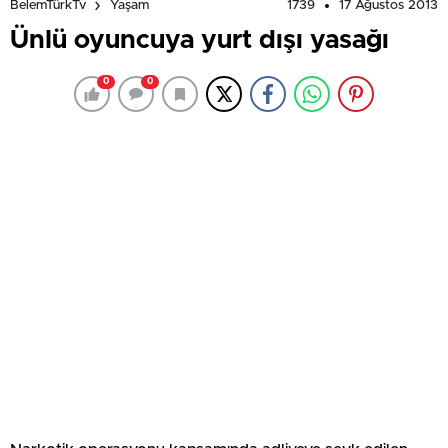
1739
17 Ağustos 2013
BelemTürkTv
Yaşam
Ünlü oyuncuya yurt dışı yasağı
0
0