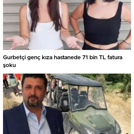
Gurbetçi genç kıza hastanede 71 bin TL fatura
şoku