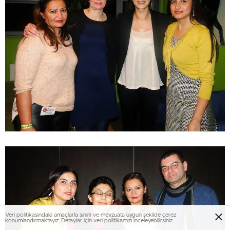
Veri politikasındaki amaçlarla sınırlı ve mevzuata uygun şekilde çerez
konumlandırmaktayız. Detaylar için veri politikamızı inceleyebilirsiniz.