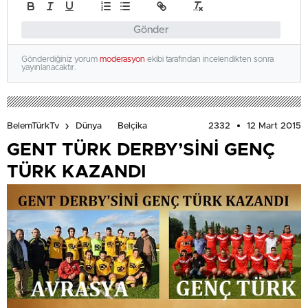
Gönder
Gönderdiğiniz yorum
moderasyon
ekibi tarafından incelendikten sonra
yayınlanacaktır.
2332
12 Mart 2015
BelemTürkTv
Dünya
Belçika
GENT TÜRK DERBY’SİNİ GENÇ
TÜRK KAZANDI